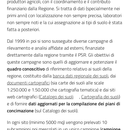
produttori agricoli, con il coordinamento e il contributo
finanziario dalla Regione. Si tratta di dati (specialmente nei
primi anni) con localizzazione non sempre precisa, laboratori
non sempre noti e la cui assegnazione ai tipi di suolo è stata
Ambiente
fatta a posteriori.
Dal 1999 in poi si sono susseguite diverse campagne di
Argomenti
rilevamento e analisi affidate ad esterni, finanziate
direttamente dalla regione tramite il PSR. Gli obiettivi di
Novità
queste campagne sono quelli di aggiornare e potenziare il
quadro conoscitivo
di riferimento relativo ai suoli della
Servizi
regione, costituito dalla
banca dati regionale dei suoli
, dai
documenti cartografici
(sia carte dei suoli alle scale
Leggi Atti Bandi
1:250.000 e 1.50.000 che cartografia tematica) e dai siti
web cartografici (
Catalogo dei suoli
,
Cartografia dei suoli
)
e di fornire
dati aggiornati per la compilazione dei piani di
concimazione
(sul Catalogo dei suoli).
Piani Programmi
Progetti
In ogni sito (minimo 5000 mq) vengono prelevati 10
subcampioni poi mescolati in un unico campione (
campione