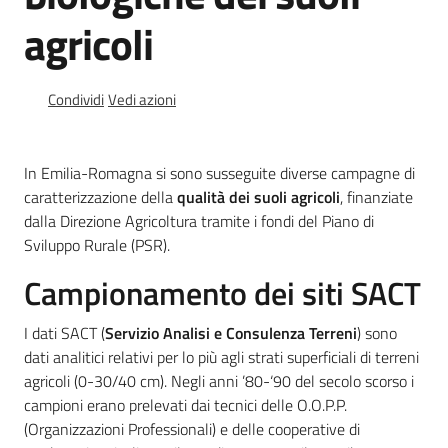
e
agricoli
banche
dati
Condividi
Vedi azioni
Divulgazione
In Emilia-Romagna si sono susseguite diverse campagne di
caratterizzazione della
qualità dei suoli agricoli
, finanziate
dalla Direzione Agricoltura tramite i fondi del Piano di
Sviluppo Rurale (PSR).
Seguici
Campionamento dei siti SACT
su
I dati SACT (
Servizio Analisi e Consulenza Terreni
) sono
dati analitici relativi per lo più agli strati superficiali di terreni
agricoli (0-30/40 cm). Negli anni ’80-‘90 del secolo scorso i
campioni erano prelevati dai tecnici delle O.O.P.P.
(Organizzazioni Professionali) e delle cooperative di