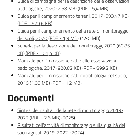
Guida di campagna per la descrizione delle osservazioni
pedologiche, 2020 (2.58 MB)
(
PDF
-
5,4 MB
)
Guida per il campionamento terreni, 2017 (593.47 KB)
(
PDF
-
579,6 KB
)
Guida per il campionamento della rete di monitoraggio
dei suoli, 2020
(
PDF
-
1,9 MB
)
(1.96 MB)
Scheda per la descrizione dei monitoraggi, 2020 (60.86
KB)
(
PDF
-
161,4 KB
)
Manuale per l’immissione dati delle osservazioni
pedologiche, 2017 (920.82 KB)
(
PDF
-
899,2 KB
)
Manuale per l’immissione dati microbiologia del suolo,
2016 (1.06 MB)
(
PDF
-
1,2 MB
)
Documenti
Sintesi dei risultati della rete di monitoraggio 2019-
2022
(
PDF
-
2,6 MB
)
(2025)
Risultati dell'attività di monitoraggio sulla qualità dei
suoli agricoli 2019-2022
(2024)