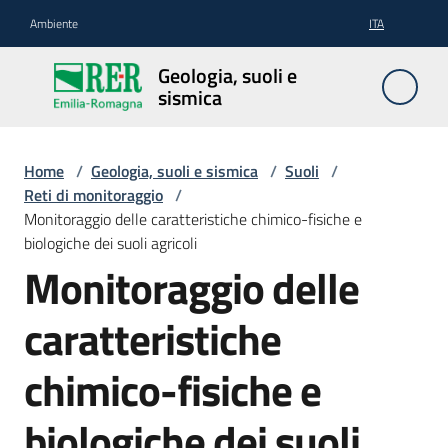
Vai al contenuto
Vai alla navigazione
Vai al footer
Ambiente
ITA
Geologia,
Geologia, suoli e
suoli e
sismica
sismica
Home
/
Geologia, suoli e sismica
/
Suoli
/
Reti di monitoraggio
/
Geologia
Monitoraggio delle caratteristiche chimico-fisiche e
biologiche dei suoli agricoli
Monitoraggio delle
Suoli
caratteristiche
Sismica
chimico-fisiche e
biologiche dei suoli
Cartografia