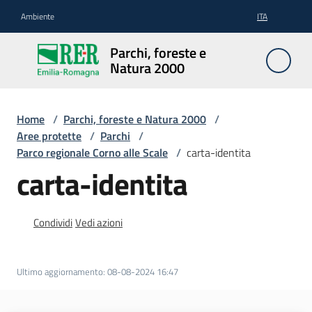
Vai al contenuto
Vai alla navigazione
Vai al footer
Ambiente
ITA
Parchi,
Parchi, foreste e
foreste
Natura 2000
e
Natura
2000
Home
/
Parchi, foreste e Natura 2000
/
Aree protette
/
Parchi
/
Parco regionale Corno alle Scale
/
carta-identita
carta-identita
Aree
Protette
Condividi
Vedi azioni
Rete
Natura
Ultimo aggiornamento
:
08-08-2024 16:47
2000