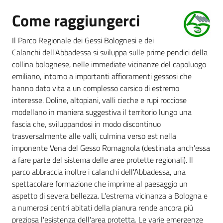
Come raggiungerci
Foreste
Il Parco Regionale dei Gessi Bolognesi e dei
Calanchi dell'Abbadessa si sviluppa sulle prime pendici della
Biodiversità
collina bolognese, nelle immediate vicinanze del capoluogo
emiliano, intorno a importanti affioramenti gessosi che
hanno dato vita a un complesso carsico di estremo
interesse. Doline, altopiani, valli cieche e rupi rocciose
Consultazione
modellano in maniera suggestiva il territorio lungo una
fascia che, sviluppandosi in modo discontinuo
trasversalmente alle valli, culmina verso est nella
imponente Vena del Gesso Romagnola (destinata anch'essa
Seguici
a fare parte del sistema delle aree protette regionali). Il
su
parco abbraccia inoltre i calanchi dell'Abbadessa, una
spettacolare formazione che imprime al paesaggio un
aspetto di severa bellezza. L'estrema vicinanza a Bologna e
a numerosi centri abitati della pianura rende ancora piú
preziosa l'esistenza dell'area protetta. Le varie emergenze