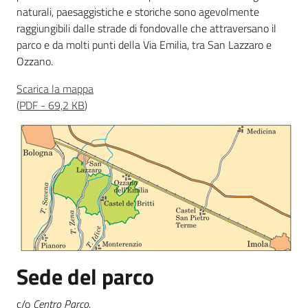
naturali, paesaggistiche e storiche sono agevolmente
raggiungibili dalle strade di fondovalle che attraversano il
parco e da molti punti della Via Emilia, tra San Lazzaro e
Ozzano.
Ambiente
Scarica la mappa
(
PDF
-
69,2 KB
)
Argomenti
Novità
Servizi
Leggi Atti Bandi
Sede del parco
Piani Programmi
Progetti
c/o
Centro Parco
,