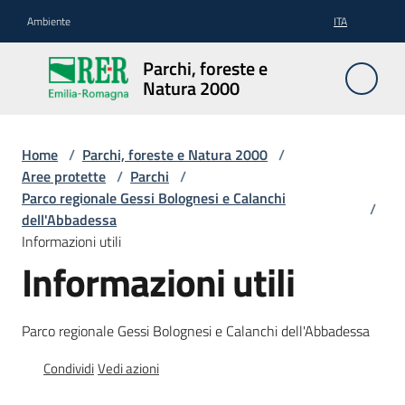
Vai al contenuto
Vai alla navigazione
Vai al footer
Ambiente
ITA
Parchi,
Parchi, foreste e
foreste
Natura 2000
e
Natura
2000
Home
/
Parchi, foreste e Natura 2000
/
Aree protette
/
Parchi
/
Parco regionale Gessi Bolognesi e Calanchi
/
dell'Abbadessa
Aree
Informazioni utili
Protette
Informazioni utili
Rete
Parco regionale Gessi Bolognesi e Calanchi dell'Abbadessa
Natura
Condividi
Vedi azioni
2000