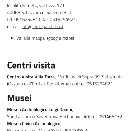
località Farneto, via Jussi, 171
40068 S. Lazzaro di Savena (BO)
tel. 0516254811, fax 0516254521.
e-mail:
info@enteparchi.bo.it
Vai alla mappa
(google maps)
Centri visita
Centro Visita Villa Torre,
Via Tolara di Sopra 99, Settefonti
(Ozzano dell'Emilia). Per informazioni tel. 0516254821.
Musei
Museo Archeologico Luigi Donini
,
San Lazzaro di Savena, via F.lli Canova, 49; tel. 051465132.
Museo Civico Archeologico
,
Bologna, via de' Musei 8; tel. 051233849.