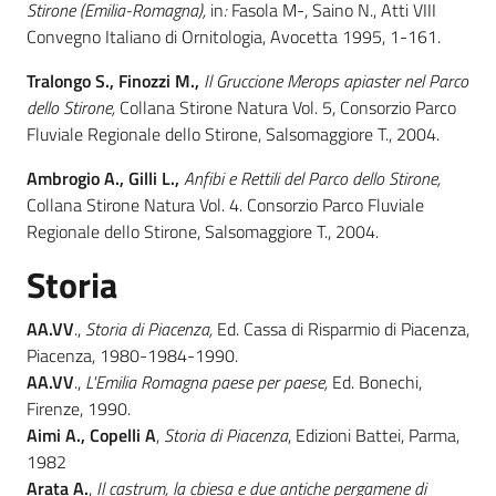
Stirone (Emilia-Romagna),
in
:
Fasola M-, Saino N., Atti VIII
Convegno Italiano di Ornitologia, Avocetta 1995, 1-161.
Tralongo S., Finozzi M.,
Il Gruccione Merops apiaster nel Parco
dello Stirone,
Collana Stirone Natura Vol. 5, Consorzio Parco
Fluviale Regionale dello Stirone, Salsomaggiore T., 2004.
Ambrogio A., Gilli L.,
Anfibi e Rettili del Parco dello Stirone,
Collana Stirone Natura Vol. 4. Consorzio Parco Fluviale
Regionale dello Stirone, Salsomaggiore T., 2004.
Storia
AA.VV
.,
Storia di Piacenza,
Ed. Cassa di Risparmio di Piacenza,
Piacenza, 1980-1984-1990.
AA.VV
.,
L'Emilia Romagna paese per paese,
Ed. Bonechi,
Firenze, 1990.
Aimi A., Copelli A
,
Storia di Piacenza
, Edizioni Battei, Parma,
1982
Arata A.
,
Il castrum, la cbiesa e due antiche pergamene di