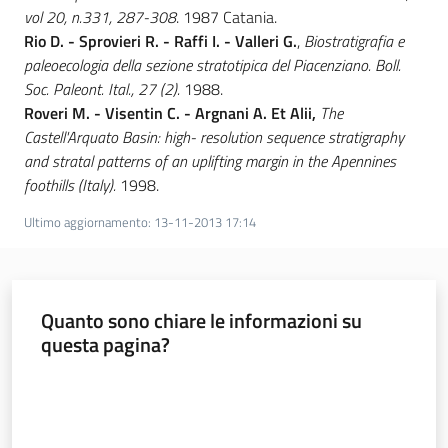
vol 20, n.331, 287-308
. 1987 Catania.
Rio D. - Sprovieri R. - Raffi I. - Valleri G.
,
Biostratigrafia e
paleoecologia della sezione stratotipica del Piacenziano. Boll.
Soc. Paleont. Ital., 27 (2).
1988.
Roveri M. - Visentin C. - Argnani A. Et Alii,
The
Castell'Arquato Basin: high- resolution sequence stratigraphy
and stratal patterns of an uplifting margin in the Apennines
foothills (Italy).
1998.
Ultimo aggiornamento
:
13-11-2013 17:14
Quanto sono chiare le informazioni su
questa pagina?
Valuta da 1 a 5 stelle