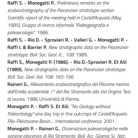
Raffi S. - Monegatti P.
,
Preliminary remarks on the
ecobiostratigraphy of the Piacenzian stratotype section.
Scientific report of the meeting held in Castell'Arquato (May,
1985), Gruppo di ricerca informale "Paleogeografia e
paleoecologia"
. 1986.
Raffi S. - Rio D. - Sprovieri R. - Valleri G. - Monegatti P. -
Raffi I. & Barrier P,
New stratigraphic data on the Piacenzian
stratotype. Boll. Soc. Geol. It. , 108.
1989.
Raffi S., Monegatti P. (1986). - Rio D.-Sprovieri R. Et Alii
(1989),
New stratigraphic data on the Piacenzian stratotype.
Boll. Soc. Geol. Ital. 108: 183-196.
Raineri G.
,
Rilevamento ecobiostratigrafico del Pliocene marino
dell'Emilia occidentale. I° dal Rio Stramonte alla Val Ongina
. Tesi
di laurea. 1986 Università di Parma.
Monegatti P. - Raffi S. Et Alii
,
"No Geology without
Paleontology"
one day trip in the outcrops of
Castell’Arquato
Plio-Pleistocene Basin.... International conference.
2001.
Monegatti P. - Raineri G.
,
Osservazioni paleoecologiche nella
sezione pliocenica di Rio Stramonte. Boll. Acc. Gioenia Sc. Nat.,