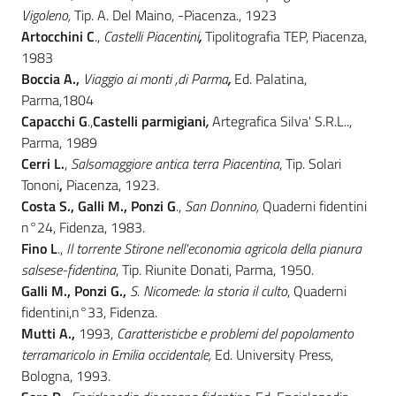
Vigoleno,
Tip. A. Del Maino, -Piacenza., 1923
Artocchini C
.,
Castelli Piacentini
,
Tipolitografia TEP, Piacenza,
1983
Boccia A.,
Viaggio ai monti ,di Parma
,
Ed. Palatina,
Parma,1804
Capacchi G
.,
Castelli parmigiani
,
Artegrafica Silva' S.R.L..,
Parma, 1989
Cerri L.
,
Salsomaggiore antica terra Piacentina
, Tip. Solari
Tononi
,
Piacenza, 1923.
Costa S., Galli M., Ponzi G
.,
San Donnino,
Quaderni fidentini
n°24, Fidenza, 1983.
Fino L
.,
Il torrente Stirone nell'economia agricola della pianura
salsese-fidentina
, Tip. Riunite Donati, Parma, 1950.
GaIli M., Ponzi G.,
S. Nicomede: la storia il culto
, Quaderni
fidentini,n°33, Fidenza.
Mutti
A.,
1993,
Caratteristicbe e problemi del popolamento
terramaricolo in Emilia occidentale,
Ed. University Press,
Bologna, 1993.