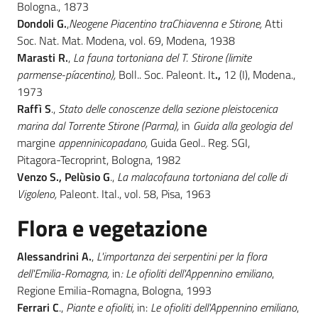
Bologna., 1873
Dondoli G.
,
Neogene Piacentino traChiavenna e Stirone,
Atti
Soc. Nat. Mat. Modena, vol. 69, Modena, 1938
Marasti R.
,
La fauna tortoniana del T. Stirone (limite
parmense-píacentino),
Boll.. Soc. Paleont. It
.,
12 (I), Modena.,
1973
Raffì S
.,
Stato delle conoscenze della sezione pleistocenica
marina dal Torrente Stirone (Parma),
in
Guida alla geologia del
margine
appenninicopadano,
Guida Geol.. Reg. SGI,
Pitagora-Tecroprint, Bologna, 1982
Venzo S., Pelùsio G
.,
La malacofauna tortoniana del colle di
Vigoleno,
Paleont. Ital., vol. 58, Pisa, 1963
Flora e vegetazione
Alessandrini A.
,
L'importanza dei serpentini per la flora
dell'Emilia-Romagna,
in
: Le ofioliti dell'Appennino emiliano
,
Regione Emilia-Romagna, Bologna, 1993
Ferrari C
.,
Piante e ofioliti,
in:
Le ofioliti dell'Appennino emiliano
,