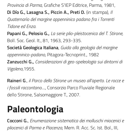
Provincia di Parma,
Grafiche S'IEP Editrice, Parma, 1981,
Di Dío G., Lasagna S., Piccin A., Preti D.
(in stampa),
Il
Quaternarìo del margine appenninico padano fra i Torrenti
Tidone ed Enza.
Papani G., Pelosio G.,
La serie plio-pleistocenica del T. Stirone,
Boll. Soc. Geol. It., 81, 1963, 293-335.
Società Geologica Italiana
,
Guida alla geologia del margine
appenninico-padano,
Pitagora-Tecnoprint., 1982
Zanzucchi G.,
Considerazioni di geo-speleologia
sui dintorni di
Vigoleno,
1955.
Raineri G
.,
il Parco dello Stirone un museo all’aperto. Le rocce e
i fossili raccontano....,
Consorzio Parco Fluviale Regionale
dello Stirone, Salsomaggiore T., 2007.
Paleontologia
Cocconi G.
,
Enumerazione sistematica dei molluschi miocenici e
pliocenici di Parma e Piacenza,
Mem. R. Acc. Sc. Ist. Bol., III,