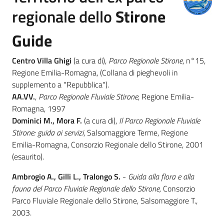
regionale dello
Stirone
Foreste
Guide
Centro Villa Ghigi
(a cura di),
Parco Regionale Stirone
, n°15,
Biodiversità
Regione Emilia-Romagna, (Collana di pieghevoli in
supplemento a "Repubblica").
AA.VV.
,
Parco Regionale Fluviale Stirone
, Regione Emilia-
Consultazione
Romagna, 1997
Dominici M., Mora F.
(a cura di),
Il Parco Regionale Fluviale
Stirone: guida ai servizi
, Salsomaggiore Terme, Regione
Emilia-Romagna, Consorzio Regionale dello Stirone, 2001
(esaurito).
Seguici
su
Ambrogio A., Gilli L., Tralongo S.
-
Guida alla flora e alla
fauna del Parco Fluviale Regionale dello Stirone,
Consorzio
Parco Fluviale Regionale dello Stirone, Salsomaggiore T.,
2003.