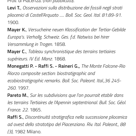
Prov. di Piacenza. (
non pubblicato
).
Levi T.
,
Osservazioni sulla distribuzione dei fossili negli strati
pliocenici di Castell’Arquato ..... Boll. Soc. Geol. Ital. 81:89-91.
1900.
Mayer K.
,
Versucheine neuen Klassification der Tertiar-Gebilde
Europa's. Verhallg. Schweiz. Ges. f.d. Natwiss bei hirer
Versammlung in Trogen
. 1858.
Mayer C.
,
Tableau synchronistique des terrains tertiaires
supérieurs. IV Ed. Manz.
1868.
Monegatti P. - Raffi S. - Raineri G.,
The Monte Falcone-Rio
Riorzo composite section: biostratigraphic and
ecobiostratigraphic remarks. Boll. Soc. Paleont. Ital.,36 245-
260
. 1997.
Pareto M.
,
Sur les subdivisions que l'on pourrait etablir dans
les terrains Tertiaires de l'Apennin septentrional. Bull. Soc. Géol.
France. 22.
1865.
Raffi S.
,
Discontinuità stratigrafica nella successione pliocenica
ad ovest dello stratotipo del Piacenziano. Riv. Ital. Paleont., 88
(3),
1982 Milano.