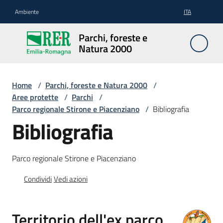
Vai al contenuto
Vai alla navigazione
Vai al footer
Ambiente
ITA
Parchi,
Parchi, foreste e
foreste
Natura 2000
e
Natura
2000
Home
/
Parchi, foreste e Natura 2000
/
Aree protette
/
Parchi
/
Parco regionale Stirone e Piacenziano
/
Bibliografia
Bibliografia
Aree
Protette
Parco regionale Stirone e Piacenziano
Condividi
Vedi azioni
Rete
Natura
2000
Territorio dell'ex parco