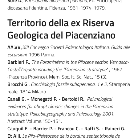
Sore D.
,
Enciclopedia diocesana fidentina,
Ed. Enciclopedia
diocesana fidentina, Fidenza, 1961-1974-1979.
Territorio della ex Riserva
Geologica del Piacenziano
AA.VV
.
,XIII Convegno Società Paleontologica Italiana. Guida alle
escursioni
, 1996 Parma.
Barbieri F.,
The Foraminifera in the Pliocene section Vernasca-
Castell'Arquato including the "Piacenzian stratotype"
, 1967
(Piacenza Province). Mem. Soc. It. Sc. Nat., 15 (3).
Brocchi G.
,
Conchiologia fossile subapennina. 1 e 2,
Stamperia
reale, 1814 Milano.
Canali G. - Monegatti P. - Bertoldi R.,
Palynological
evidences for abrupt climatic changes in the Piacenzian
stratotype. Paleobiogeography and Paleoecology 2001
,
Abstract Volume:150-151.
Cauquil E. - Barrier P. - Francou C. - Raffi S. - Raineri G.
Et Alii
,
Le Plio-Pleistocene de la bordure septentrionale de