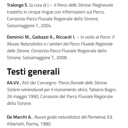
Tralongo S.
(a cura di ) –
Il Parco dello Stirone
. Pieghevole
tradotto in cinque lingue con informazioni sul Parco,
Consorzio Parco Fluviale Regionale dello Stirone,
Salsomaggiore T., 2004.
Ambiente
Dominici M., Gaibazzi A., Riccardi I.
–
In visita al Parco. Il
Museo Naturalistico e i sentieri del Parco Fluviale Regionale
Argomenti
dello Stirone, C
onsorzio Parco Fluviale Regionale dello
Stirone, Salsomaggiore T., 2008.
Novità
Testi generali
Servizi
AA.VV
., Atti del Convegno
"Parco flumale dello Stirone.
Leggi Atti Bandi
Sistemi seminaturali per il risanamento idrico,
Tabiano Bagni,
26 maggio 1990, Consorzio del Parco Fluviale Regionale
dello Stirone.
Piani Programmi
De Marchi A.
,
Nuova guida naturalistica del Parmense,
Ed.
Progetti
Albertelli, Parma, 1980.