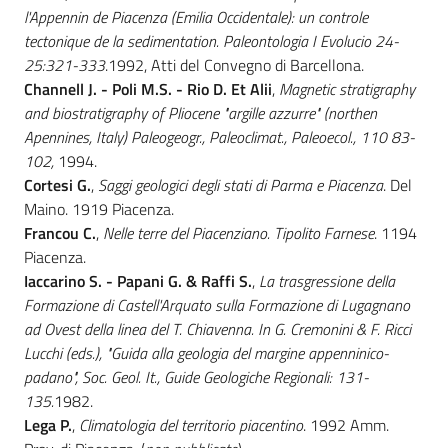
l'Appennin de Piacenza (Emilia Occidentale): un controle
tectonique de la sedimentation. Paleontologia I Evolucio 24-
25:321-333
.1992, Atti del Convegno di Barcellona.
Channell J. - Poli M.S. - Rio D. Et Alii
,
Magnetic stratigraphy
and biostratigraphy of Pliocene "argille azzurre" (northen
Apennines, Italy) Paleogeogr., Paleoclimat., Paleoecol., 110 83-
102,
1994.
Cortesi G.
,
Saggi geologici degli stati di Parma e Piacenza
. Del
Maino. 1919 Piacenza.
Francou C.
,
Nelle terre del Piacenziano. Tipolito Farnese
. 1194
Piacenza.
Iaccarino S. - Papani G. & Raffi S.
,
La trasgressione della
Formazione di Castell'Arquato sulla Formazione di Lugagnano
ad Ovest della linea del T. Chiavenna. In G. Cremonini & F. Ricci
Lucchi (eds.), "Guida alla geologia del margine appenninico-
padano", Soc. Geol. It., Guide Geologiche Regionali: 131-
135.
1982.
Lega P.
,
Climatologia del territorio piacentino
. 1992 Amm.