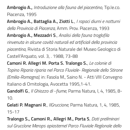
Ambrogio A.,
Introduzione alla fauna del piacentino,
Tip.le.co.
Piacenza, 1995
Ambrogio A., Battaglia A., Ziotti L
.,
I rapaci diurni e notturni
della Provincia di Piacenza,
Amm. Prov. Piacenza, 1993
Ambrogio A., Mezzadri S
.,
Analisi della fauna troglofila
rinvenuta in alcune cavità naturali ed artificiali della provincia
piacentina,
Rivista di Storia Naturale del Museo Geologico di
Castell'Arquato, vol. 3, . 1988, 73-88
Camoni R. Allegri M. Porta S. Tralongo S.
,
Le colonie di
Topino Riparia riparia
nel
Parco Fluviale- Regionale dello Stirone
(Emilia-Romagna),
in: Fasola M., Saino N. - Atti VIII Convegno
Italiano di Ornitologia, Avocetta 1995,1-41.
Gandolfi G
.,
Il Ghiozzo di
-
fiume
, Parma Natura, I, 4, 1985, 8-
10.
Gelati P. Magnani R
.,
IlGruccione,
Parma Natura, 1, 4, 1985,
15-17
Tralongo S., Camoni R., Allegri M., Porta S
,
Dati prelíminari
sul Gruccíone
Merops apiasternel Parco Fluviale Regíonale dello