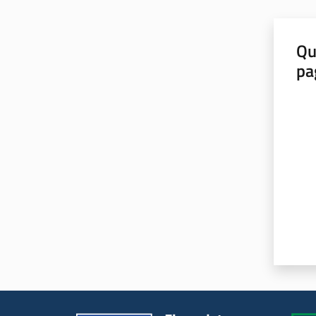
Qu
pa
Valut