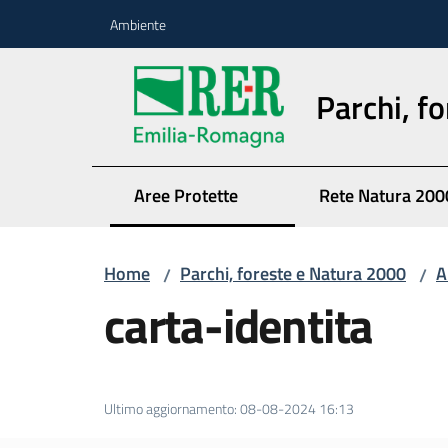
Vai al contenuto
Vai alla navigazione
Vai al footer
Ambiente
Parchi, f
Aree Protette
Rete Natura 200
Home
Parchi, foreste e Natura 2000
A
/
/
carta-identita
Ultimo aggiornamento
:
08-08-2024 16:13