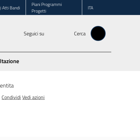
Piani Programmi
i Atti Bandi
ITA
Progetti
Seguici su
Cerca
ltazione
entita
Condividi
Vedi azioni