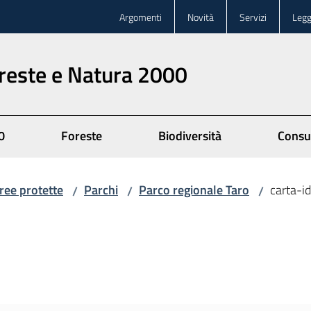
Argomenti
Novità
Servizi
Legg
oreste e Natura 2000
0
Foreste
Biodiversità
Consu
ree protette
Parchi
Parco regionale Taro
carta-id
/
/
/