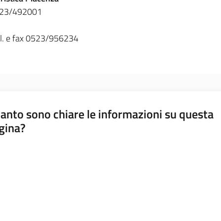
 0523/492001
tel. e fax 0523/956234
anto sono chiare le informazioni su questa
gina?
a da 1 a 5 stelle