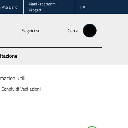
Piani Programmi
i Atti Bandi
ITA
Progetti
Seguici su
Cerca
ltazione
mazioni utili
Condividi
Vedi azioni