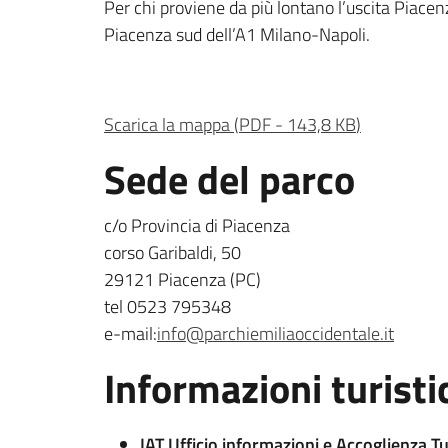
Per chi proviene da più lontano l’uscita Piacen
Piacenza sud dell’A1 Milano-Napoli.
Scarica la mappa
(
PDF
-
143,8 KB
)
Sede del parco
c/o Provincia di Piacenza
corso Garibaldi, 50
29121 Piacenza (PC)
tel 0523 795348
e-mail:
info@parchiemiliaoccidentale.it
Informazioni turisti
IAT Ufficio informazioni e Accoglienza Tu