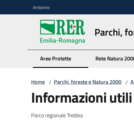
Vai al contenuto
Vai alla navigazione
Vai al footer
Ambiente
Parchi, f
Aree Protette
Rete Natura 200
Home
Parchi, foreste e Natura 2000
A
/
/
Informazioni utili
Parco regionale Trebbia