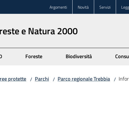
Argomenti
Novità
Servizi
Legg
oreste e Natura 2000
0
Foreste
Biodiversità
Consu
ree protette
Parchi
Parco regionale Trebbia
Infor
/
/
/