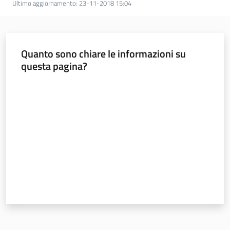
Ultimo aggiornamento
:
23-11-2018 15:04
Foreste
Quanto sono chiare le informazioni su
Biodiversità
questa pagina?
Valuta da 1 a 5 stelle
Consultazione
Seguici
su