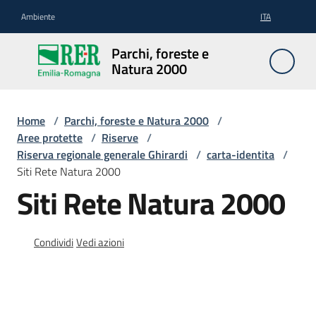
Vai al contenuto
Vai alla navigazione
Vai al footer
Ambiente
ITA
Parchi,
Parchi, foreste e
foreste
Natura 2000
e
Natura
2000
Home
/
Parchi, foreste e Natura 2000
/
Aree protette
/
Riserve
/
Riserva regionale generale Ghirardi
/
carta-identita
/
Siti Rete Natura 2000
Aree
Siti Rete Natura 2000
Protette
Condividi
Vedi azioni
Rete
Natura
2000