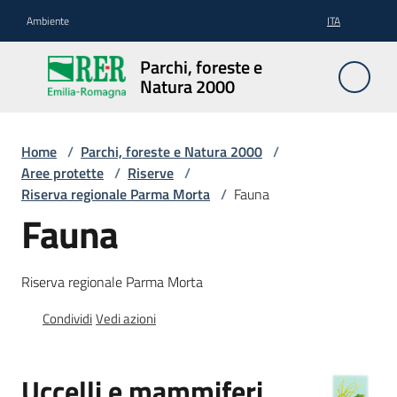
Vai al contenuto
Vai alla navigazione
Vai al footer
Ambiente
ITA
Parchi,
Parchi, foreste e
foreste
Natura 2000
e
Natura
2000
Home
/
Parchi, foreste e Natura 2000
/
Aree protette
/
Riserve
/
Riserva regionale Parma Morta
/
Fauna
Fauna
Aree
Protette
Riserva regionale Parma Morta
Condividi
Vedi azioni
Rete
Natura
2000
Uccelli e mammiferi