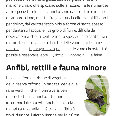
marrone chiaro che spiccano sulle ali scure. Tra le numerose
altre specie tipiche del canneto sono da ricordare cannaiola
e cannareccione, mentre fra gli arbusti delle rive nidificano il
Ambiente
pendolino, dal caratteristico nido a forma di sacca spesso
pendente sull'acqua, e l'usignolo di fiume, difficile da
osservare ma che fa sentire molto spesso il suo canto. Tra i
Argomenti
mammiferi, oltre a specie tipiche delle zone umide come
arvicola
e
toporagno d'acqua
, nelle zone circostanti è
Novità
possibile osservare
lepre
,
riccio
,
donnola
e
faina
.
Anfibi, rettili e fauna minore
Servizi
Le acque ferme e ricche di vegetazione
Leggi Atti Bandi
della riserva offrono un habitat ideale alle
rane verdi
, che in primavera, ben
nascoste tra il canneto, intonano
inconfondibili concerti. Anche la piccola e
Piani Programmi
mimetica
raganella
è tra gli anfibi piú
Progetti
tipici: durante il giorno rimane per lo piú tra