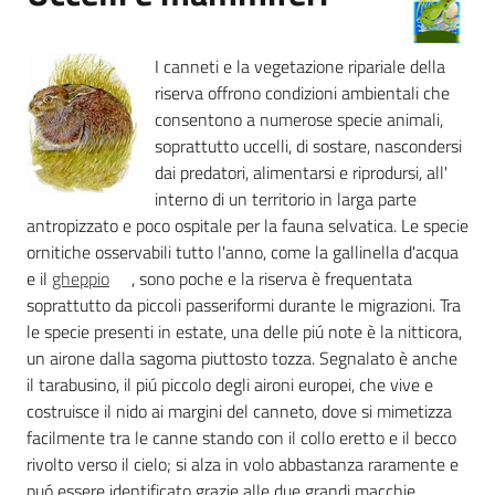
Foreste
I canneti e la vegetazione ripariale della
riserva offrono condizioni ambientali che
consentono a numerose specie animali,
Biodiversità
soprattutto uccelli, di sostare, nascondersi
dai predatori, alimentarsi e riprodursi, all'
interno di un territorio in larga parte
Consultazione
antropizzato e poco ospitale per la fauna selvatica. Le specie
ornitiche osservabili tutto l'anno, come la gallinella d'acqua
e il
gheppio
, sono poche e la riserva è frequentata
soprattutto da piccoli passeriformi durante le migrazioni. Tra
le specie presenti in estate, una delle piú note è la nitticora,
Seguici
un airone dalla sagoma piuttosto tozza. Segnalato è anche
su
il tarabusino, il piú piccolo degli aironi europei, che vive e
costruisce il nido ai margini del canneto, dove si mimetizza
facilmente tra le canne stando con il collo eretto e il becco
rivolto verso il cielo; si alza in volo abbastanza raramente e
puó essere identificato grazie alle due grandi macchie