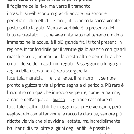
il fogliame delle rive, ma verso il tramonto
i maschi si esibiscono in gracidii ancora piú sonori e
penetranti di quelli delle rane, utilizzando la sacca vocale
posta sotto la gola. Meno avvertibile è la presenza del
tritone crestato
, che vive rintanato nel terreno umido o
immerso nelle acque; è il piú grande fra i tritoni presenti in
regione, inconfondibile per il ventre giallo arancio con grandi
macchie scure, nonchè per la cresta alta e dentellata che
orna il dorso dei maschi in fregola. Passeggiando lungo gli
argini della riserva non è raro scorgere la
lucertola muraiola
e, tra l'erba, il
ramarro
, sempre
pronto a guizzare via al primo segnale di pericolo. Piú raro è
l'incontro con qualche innocuo serpente, come la natrice,
amante dell'acqua, o il
biacco
, grande cacciatore di
lucertole e altri rettili. Le maggiori sorprese vengono, peró,
esplorando con attenzione le raccolte d'acqua, sempre piú
ridotte via via che si avvicina l'estate, ma incredibilmente
brulicanti di vita: oltre ai girini degli anfibi, è possibile