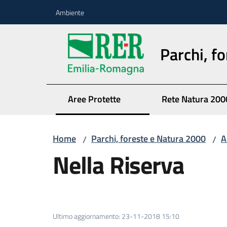
Vai al contenuto
Vai alla navigazione
Vai al footer
Ambiente
Parchi, f
Aree Protette
Rete Natura 200
Home
Parchi, foreste e Natura 2000
A
/
/
Nella Riserva
Ultimo aggiornamento
:
23-11-2018 15:10