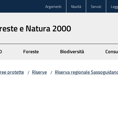
Argomenti
Novità
Servizi
Legg
oreste e Natura 2000
0
Foreste
Biodiversità
Consu
ree protette
Riserve
Riserva regionale Sassoguidan
/
/