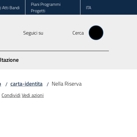
Piani Programmi
i Atti Bandi
ITA
Progetti
Seguici su
Cerca
ltazione
o
carta-identita
Nella Riserva
/
/
Condividi
Vedi azioni