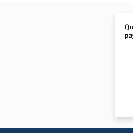
Qu
pa
Valut