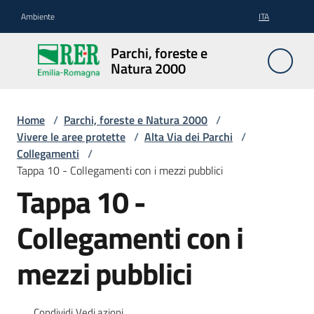
Vai al contenuto
Vai alla navigazione
Vai al footer
Ambiente
ITA
Parchi,
Parchi, foreste e
foreste
Natura 2000
e
Natura
2000
Home
/
Parchi, foreste e Natura 2000
/
Vivere le aree protette
/
Alta Via dei Parchi
/
Collegamenti
/
Tappa 10 - Collegamenti con i mezzi pubblici
Aree
Tappa 10 -
Protette
Collegamenti con i
Rete
mezzi pubblici
Natura
2000
Condividi
Vedi azioni