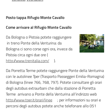
Foreste
Posto tappa Rifugio Monte Cavallo
Come arrivare al Rifugio Monte Cavallo
Biodiversità
Da Bologna o Pistoia potete raggiungere
in treno Ponte della Venturina: da
Bologna ci sono corse ogni ora, invece da
Consultazione
Pistoia circa ogni due ore (
http://www.trenitalia.com/
).
Da Porretta Terme potete raggiungere Ponte della Venturina
con le autolinee Tper (Trasporto Passeggeri Emilia-Romagna)
Seguici
di Bologna (linee 766, 768, 797). Potete consultare gli orari
su
degli autobus extraurbani che dalla stazione di Porretta
Terme arrivano a Ponte della Venturina all’indirizzo web
http://www.tper.it/orari/linee
; per informazioni su orari e
percorsi degli autobus potete anche telefonare allo 051