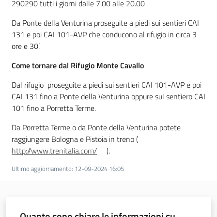
290290 tutti i giorni dalle 7.00 alle 20.00
Da Ponte della Venturina proseguite a piedi sui sentieri CAI
131 e poi CAI 101-AVP che conducono al rifugio in circa 3
Ambiente
ore e 30’.
Come tornare dal Rifugio Monte Cavallo
Argomenti
Dal rifugio proseguite a piedi sui sentieri CAI 101-AVP e poi
CAI 131 fino a Ponte della Venturina oppure sul sentiero CAI
Novità
101 fino a Porretta Terme.
Servizi
Da Porretta Terme o da Ponte della Venturina potete
raggiungere Bologna e Pistoia in treno (
Leggi Atti Bandi
http://www.trenitalia.com/
).
Ultimo aggiornamento
:
12-09-2024 16:05
Piani Programmi
Progetti
Quanto sono chiare le informazioni su