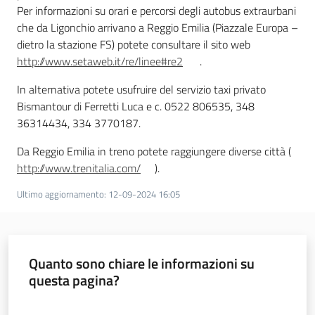
Per informazioni su orari e percorsi degli autobus extraurbani
che da Ligonchio arrivano a Reggio Emilia (Piazzale Europa –
dietro la stazione FS) potete consultare il sito web
http://www.setaweb.it/re/linee#re2
.
In alternativa potete usufruire del servizio taxi privato
Bismantour di Ferretti Luca e c. 0522 806535, 348
36314434, 334 3770187.
Da Reggio Emilia in treno potete raggiungere diverse città (
http://www.trenitalia.com/
).
Ultimo aggiornamento
:
12-09-2024 16:05
Quanto sono chiare le informazioni su
questa pagina?
Valuta da 1 a 5 stelle