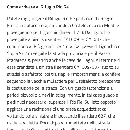
Come arrivare al Rifugio Rio Re
Potete raggiungere il Rifugio Rio Re partendo da Reggio-
Emilia in autocorriera, arrivando a Castelnuovo nei Monti e
proseguendo per Ligonchio (linea 3B74). Da Ligonchio
proseguite a piedi sui sentieri CAI 609 e CAI 637 che
conducono al Rifugio in circa 1 ora. Dal paese di Ligonchio di
Sopra 982 m seguite la strada provinciale per il Passo
Pradarena superando anche le case dei Laghi. Al termine di
esse prendete a sinistra il sentiero CAI 609-637, subito su
stradello asfaltato, poi tra siepi e rimboschimenti a conifere
seguendo la vecchia mulattiera per Ospitaletto precedente
la costruzione della strada. Con un guado (attenzione ai
periodi piovosi o a nevi in scioglimento: in tal caso guado a
piedi nudi necessario) superate il Rio Re. Sul lato opposto
aggirate una recinzione di una presa acquedottistica,
voltando poi a sinistra e imboccando il sentiero 637, che
risale la valletta. Poco dopo vi immettete nella strada
forestale da Ospitaletto, che in salita segue il torrente,