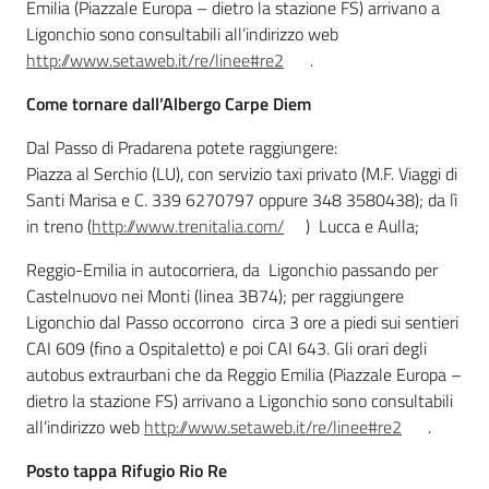
Emilia (Piazzale Europa – dietro la stazione FS) arrivano a
Ligonchio sono consultabili all’indirizzo web
http://www.setaweb.it/re/linee#re2
.
Ambiente
Come tornare dall’
Albergo Carpe Diem
Dal Passo di Pradarena potete raggiungere:
Argomenti
Piazza al Serchio (LU), con servizio taxi privato (M.F. Viaggi di
Santi Marisa e C. 339 6270797 oppure 348 3580438); da lì
Novità
in treno (
http://www.trenitalia.com/
) Lucca e Aulla;
Reggio-Emilia in autocorriera, da Ligonchio passando per
Servizi
Castelnuovo nei Monti (linea 3B74); per raggiungere
Ligonchio dal Passo occorrono circa 3 ore a piedi sui sentieri
Leggi Atti Bandi
CAI 609 (fino a Ospitaletto) e poi CAI 643. Gli orari degli
autobus extraurbani che da Reggio Emilia (Piazzale Europa –
dietro la stazione FS) arrivano a Ligonchio sono consultabili
all’indirizzo web
http://www.setaweb.it/re/linee#re2
.
Piani Programmi
Progetti
Posto tappa Rifugio Rio Re