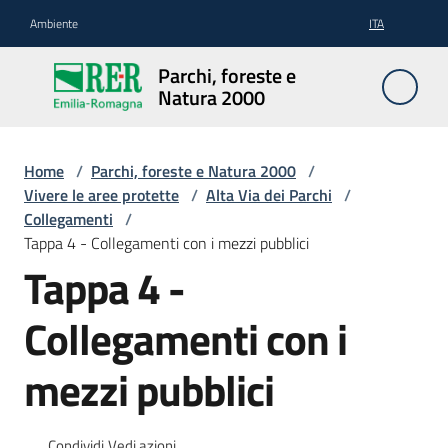
Vai al contenuto
Vai alla navigazione
Vai al footer
Ambiente
ITA
Parchi,
Parchi, foreste e
foreste
Natura 2000
e
Natura
2000
Home
/
Parchi, foreste e Natura 2000
/
Vivere le aree protette
/
Alta Via dei Parchi
/
Collegamenti
/
Tappa 4 - Collegamenti con i mezzi pubblici
Aree
Tappa 4 -
Protette
Collegamenti con i
Rete
mezzi pubblici
Natura
2000
Condividi
Vedi azioni