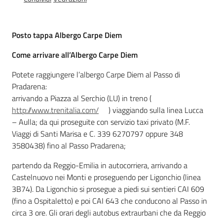
Foreste
Posto tappa Albergo Carpe Diem
Come arrivare all’
Albergo Carpe Diem
Biodiversità
Potete raggiungere l’albergo Carpe Diem al Passo di
Pradarena:
arrivando a Piazza al Serchio (LU) in treno (
Consultazione
http://www.trenitalia.com/
) viaggiando sulla linea Lucca
– Aulla; da qui proseguite con servizio taxi privato (M.F.
Viaggi di Santi Marisa e C. 339 6270797 oppure 348
3580438) fino al Passo Pradarena;
Seguici
partendo da Reggio-Emilia in autocorriera, arrivando a
su
Castelnuovo nei Monti e proseguendo per Ligonchio (linea
3B74). Da Ligonchio si prosegue a piedi sui sentieri CAI 609
(fino a Ospitaletto) e poi CAI 643 che conducono al Passo in
circa 3 ore. Gli orari degli autobus extraurbani che da Reggio