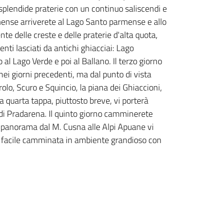
 splendide praterie con un continuo saliscendi e
mense arriverete al Lago Santo parmense e allo
ente delle creste e delle praterie d'alta quota,
nti lasciati da antichi ghiacciai: Lago
 al Lago Verde e poi al Ballano. Il terzo giorno
i giorni precedenti, ma dal punto di vista
rolo, Scuro e Squincio, la piana dei Ghiaccioni,
La quarta tappa, piuttosto breve, vi porterà
o di Pradarena. Il quinto giorno camminerete
 il panorama dal M. Cusna alle Alpi Apuane vi
na facile camminata in ambiente grandioso con