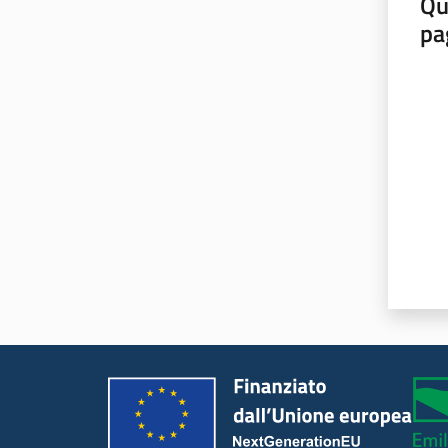
Qu
pa
Valut