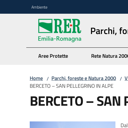
Vai al contenuto
Vai alla navigazione
Vai al footer
Ambiente
Parchi, f
Aree Protette
Rete Natura 200
Home
Parchi, foreste e Natura 2000
V
/
/
BERCETO – SAN PELLEGRINO IN ALPE
BERCETO – SAN 
Dal