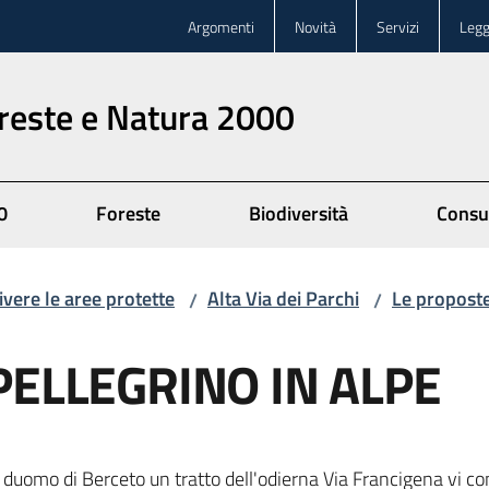
Argomenti
Novità
Servizi
Legg
oreste e Natura 2000
0
Foreste
Biodiversità
Consu
ivere le aree protette
Alta Via dei Parchi
Le proposte
/
/
PELLEGRINO IN ALPE
 duomo di Berceto un tratto dell'odierna Via Francigena vi cond