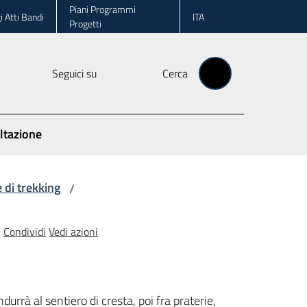
Piani Programmi
i Atti Bandi
ITA
Progetti
Seguici su
Cerca
ltazione
 di trekking
/
Condividi
Vedi azioni
urrà al sentiero di cresta, poi fra praterie,