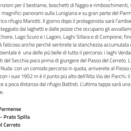
inzioni per il bestiame, boschetti di faggio e rimboschimenti,
 magnifici panorami sulla Lunigiana e su gran parte del Par
rico rifugio Mariotti. Il giorno dopo il protagonista sarà l'ambi
teggiato dai laghetti e dalle pozze che occupano gli avvallame
chiere, Lago Scuro e i Lagoni, Laghi Sillara e di Compione, fino
à faticoso anche perché sentirete la stanchezza accumulata ne
ientale è una delle più belle di tutto il percorso: i laghi Verda
enti del Secchia poco prima di giungere del Passo del Cerreto. 
 La Nuda: con un comodo percorso in quota, arriverete al Pass
on i suoi 1952 m è il punto più alto dell’Alta Via dei Parchi;
e a poca distanza dal rifugio Battisti. L’ultima tappa sarà u
e.
 Parmense
 Prato Spilla
el Cerreto