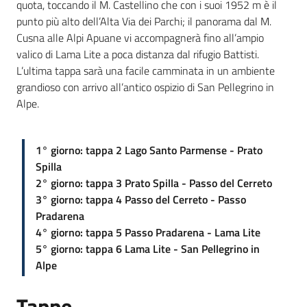
quota, toccando il M. Castellino che con i suoi 1952 m è il
punto più alto dell’Alta Via dei Parchi; il panorama dal M.
Cusna alle Alpi Apuane vi accompagnerà fino all’ampio
valico di Lama Lite a poca distanza dal rifugio Battisti.
Ambiente
L’ultima tappa sarà una facile camminata in un ambiente
grandioso con arrivo all’antico ospizio di San Pellegrino in
Alpe.
Argomenti
Novità
1° giorno: tappa 2 Lago Santo Parmense - Prato
Spilla
Servizi
2° giorno: tappa 3 Prato Spilla - Passo del Cerreto
3° giorno: tappa 4 Passo del Cerreto - Passo
Leggi Atti Bandi
Pradarena
4° giorno: tappa 5 Passo Pradarena - Lama Lite
5° giorno: tappa 6 Lama Lite - San Pellegrino in
Alpe
Piani Programmi
Progetti
Tappe