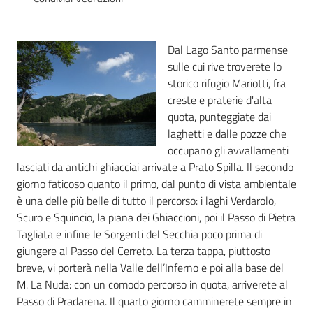
Foreste
Dal Lago Santo parmense
sulle cui rive troverete lo
storico rifugio Mariotti, fra
Biodiversità
creste e praterie d'alta
quota, punteggiate dai
laghetti e dalle pozze che
Consultazione
occupano gli avvallamenti
lasciati da antichi ghiacciai arrivate a Prato Spilla. Il secondo
giorno faticoso quanto il primo, dal punto di vista ambientale
è una delle più belle di tutto il percorso: i laghi Verdarolo,
Scuro e Squincio, la piana dei Ghiaccioni, poi il Passo di Pietra
Seguici
Tagliata e infine le Sorgenti del Secchia poco prima di
su
giungere al Passo del Cerreto. La terza tappa, piuttosto
breve, vi porterà nella Valle dell’Inferno e poi alla base del
M. La Nuda: con un comodo percorso in quota, arriverete al
Passo di Pradarena. Il quarto giorno camminerete sempre in