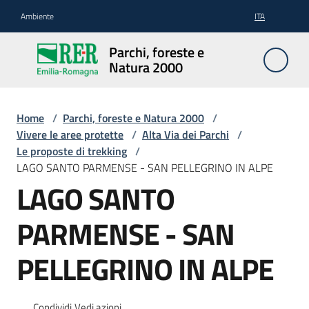
Vai al contenuto
Vai alla navigazione
Vai al footer
Ambiente
ITA
Parchi,
Parchi, foreste e
foreste
Natura 2000
e
Natura
2000
Home
/
Parchi, foreste e Natura 2000
/
Vivere le aree protette
/
Alta Via dei Parchi
/
Le proposte di trekking
/
LAGO SANTO PARMENSE - SAN PELLEGRINO IN ALPE
Aree
LAGO SANTO
Protette
PARMENSE - SAN
Rete
PELLEGRINO IN ALPE
Natura
2000
Condividi
Vedi azioni