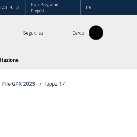
Piani Programmi
i Atti Bandi
ITA
Progetti
Seguici su
Cerca
ltazione
File GPX 2025
Tappa 17
/