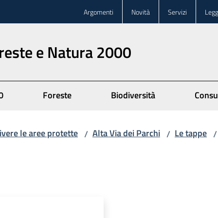
Argomenti
Novità
Servizi
Legg
oreste e Natura 2000
0
Foreste
Biodiversità
Consu
ivere le aree protette
Alta Via dei Parchi
Le tappe
/
/
/