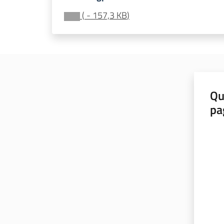
(
-
157,3 KB
)
Qu
pa
Valut