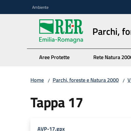
Vai al contenuto
Vai alla navigazione
Vai al footer
Ambiente
Parchi, f
Aree Protette
Rete Natura 200
Home
Parchi, foreste e Natura 2000
V
/
/
Tappa 17
AVP-17.gpx