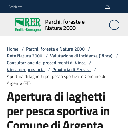
Vai al contenuto
Vai alla navigazione
Vai al footer
Ambiente
ITA
Parchi,
Parchi, foreste e
foreste
Natura 2000
e
Natura
2000
Home
/
Parchi, foreste e Natura 2000
/
Rete Natura 2000
/
Valutazione di incidenza (Vinca)
/
Consultazione dei procedimenti di Vinca
/
Vinca per provincia
/
Provincia di Ferrara
/
Aree
Apertura di laghetti per pesca sportiva in Comune di
Protette
Argenta (FE)
Apertura di laghetti
Rete
per pesca sportiva in
Natura
2000
Comune di Argenta