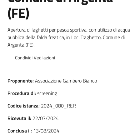
(FE)
Foreste
Apertura di laghetti per pesca sportiva, con utilizzo di acqua
pubblica della falda freatica, in Loc. Traghetto, Comune di
Biodiversità
Argenta (FE).
Condividi
Vedi azioni
Consultazione
Proponente:
Associazione Gambero Bianco
Procedura di:
screening
Seguici
Codice istanza:
2024_080_RER
su
Ricevuta il:
22/07/2024
Conclusa il:
13/08/2024