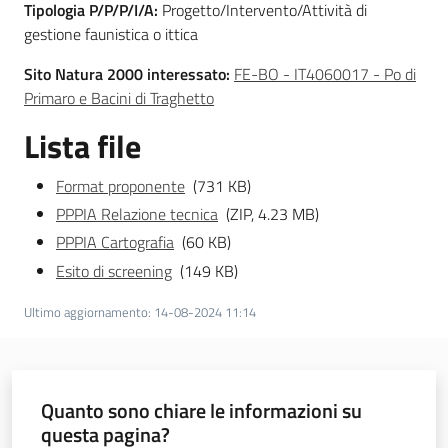
Tipologia P/P/P/I/A:
Progetto/Intervento/Attività di
gestione faunistica o ittica
Sito Natura 2000 interessato:
FE-BO - IT4060017 - Po di
Ambiente
Primaro e Bacini di Traghetto
Lista file
Argomenti
Format proponente
(731 KB)
Novità
PPPIA Relazione tecnica
(ZIP, 4.23 MB)
PPPIA Cartografia
(60 KB)
Servizi
Esito di screening
(149 KB)
Leggi Atti Bandi
Ultimo aggiornamento
:
14-08-2024 11:14
Piani Programmi
Quanto sono chiare le informazioni su
Progetti
questa pagina?