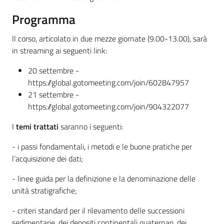
Programma
Il corso, articolato in due mezze giornate (9.00-13.00), sarà
Ambiente
in streaming ai seguenti link:
20 settembre -
Argomenti
https://global.gotomeeting.com/join/602847957
21 settembre -
Novità
https://global.gotomeeting.com/join/904322077
Servizi
I
temi trattati
saranno i seguenti:
- i passi fondamentali, i metodi e le buone pratiche per
Leggi Atti Bandi
l’acquisizione dei dati;
- linee guida per la definizione e la denominazione delle
unità stratigrafiche;
Piani Programmi
Progetti
- criteri standard per il rilevamento delle successioni
sedimentarie, dei depositi continentali quaternari, dei