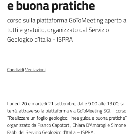
e buona pratiche
e
banche
corso sulla piattaforma GoToMeeting aperto a 
dati
tutti e gratuito, organizzato dal Servizio 
Geologico d’Italia - ISPRA
Divulgazione
Condividi
Vedi azioni
Seguici
su
Cos'è
Lunedì 20 e martedì 21 settembre, dalle 9.00 alle 13.00, si
terrà, attraverso la piattaforma via GoToMeeting SGI, il corso
“Realizzare un foglio geologico: linee guida e buona pratiche”
organizzato da Franco Capotorti, Chiara D'Ambrogi e Simone
Fabbi del Servizio Geologico d’Italia – ISPRA.