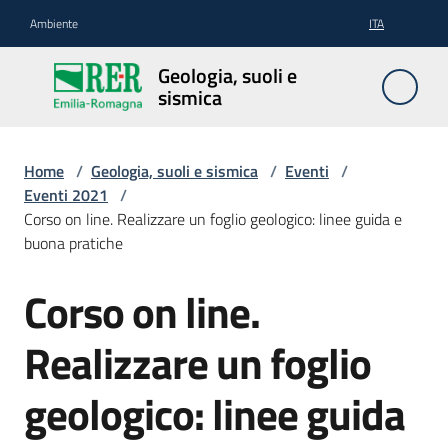
Vai al contenuto
Vai alla navigazione
Vai al footer
Ambiente
ITA
Geologia,
Geologia, suoli e
suoli e
sismica
sismica
Home
/
Geologia, suoli e sismica
/
Eventi
/
Eventi 2021
/
Geologia
Corso on line. Realizzare un foglio geologico: linee guida e
buona pratiche
Suoli
Corso on line.
Salta al contenuto
Realizzare un foglio
Sismica
geologico: linee guida
Cartografia