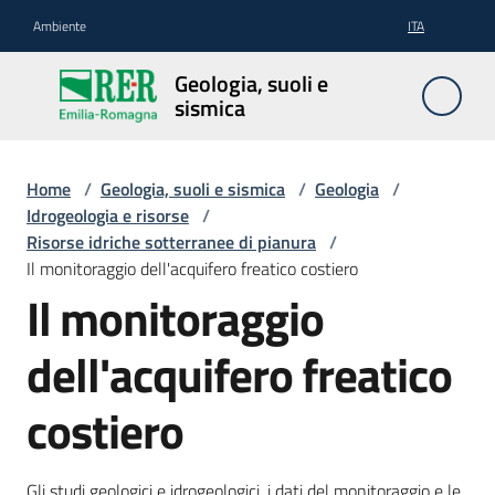
Vai al contenuto
Vai alla navigazione
Vai al footer
Ambiente
ITA
Geologia,
Geologia, suoli e
suoli e
sismica
sismica
Home
/
Geologia, suoli e sismica
/
Geologia
/
Idrogeologia e risorse
/
Geologia
Risorse idriche sotterranee di pianura
/
Il monitoraggio dell'acquifero freatico costiero
Il monitoraggio
Suoli
dell'acquifero freatico
Sismica
costiero
Cartografia
Gli studi geologici e idrogeologici, i dati del monitoraggio e le