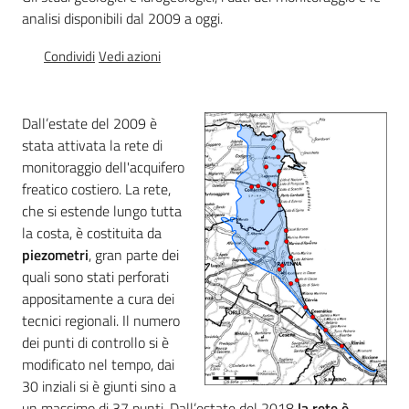
e
analisi disponibili dal 2009 a oggi.
banche
Condividi
Vedi azioni
dati
Dall’estate del 2009 è
Divulgazione
stata attivata la rete di
monitoraggio dell'acquifero
freatico costiero. La rete,
che si estende lungo tutta
la costa, è costituita da
Seguici
piezometri
, gran parte dei
su
quali sono stati perforati
appositamente a cura dei
tecnici regionali. Il numero
dei punti di controllo si è
modificato nel tempo, dai
30 inziali si è giunti sino a
un massimo di 37 punti. Dall’estate del 2018
la rete è