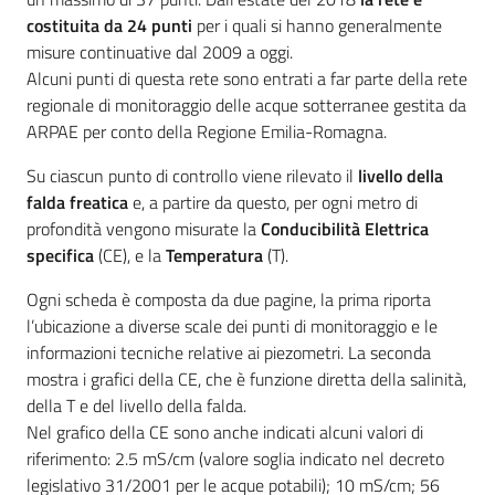
costituita da 24 punti
per i quali si hanno generalmente
misure continuative dal 2009 a oggi.
Alcuni punti di questa rete sono entrati a far parte della rete
Ambiente
regionale di monitoraggio delle acque sotterranee gestita da
ARPAE per conto della Regione Emilia-Romagna.
Argomenti
Su ciascun punto di controllo viene rilevato il
livello della
falda freatica
e, a partire da questo, per ogni metro di
Novità
profondità vengono misurate la
Conducibilità Elettrica
specifica
(CE), e la
Temperatura
(T).
Servizi
Ogni scheda è composta da due pagine, la prima riporta
Leggi Atti Bandi
l’ubicazione a diverse scale dei punti di monitoraggio e le
informazioni tecniche relative ai piezometri. La seconda
mostra i grafici della CE, che è funzione diretta della salinità,
della T e del livello della falda.
Nel grafico della CE sono anche indicati alcuni valori di
Piani Programmi
riferimento: 2.5 mS/cm (valore soglia indicato nel decreto
Progetti
legislativo 31/2001 per le acque potabili); 10 mS/cm; 56