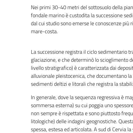
Nei primi 30-40 metri del sottosuolo della piana
fondale marino è custodita la successione sedi
dal cui studio sono emerse le conoscenze più r
mare-costa.
La successione registra il ciclo sedimentario t
glaciazione, e che determinò lo scioglimento de
livello stratigrafico) è caratterizzata dai depos
alluvionale pleistocenica, che documentano la re
sedimenti deltizi e litorali che registra la stabi
In generale, dove la sequenza regressiva è magg
sommersa esterna) su cui poggia uno spessore di
non sempre è rispettata e sono piuttosto frequen
litologiche) delle indagini geognostiche. Quest
spessa, estesa ed articolata. A sud di Cervia la 