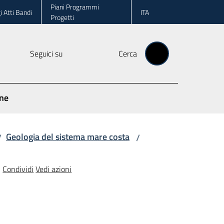
Piani Programmi
i Atti Bandi
ITA
Progetti
Seguici su
Cerca
one
Geologia del sistema mare costa
/
/
Condividi
Vedi azioni