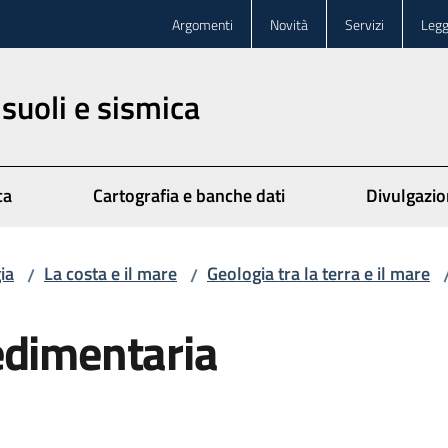
Argomenti
Novità
Servizi
Legg
 suoli e sismica
ca
Cartografia e banche dati
Divulgazi
ia
La costa e il mare
Geologia tra la terra e il mare
/
/
edimentaria