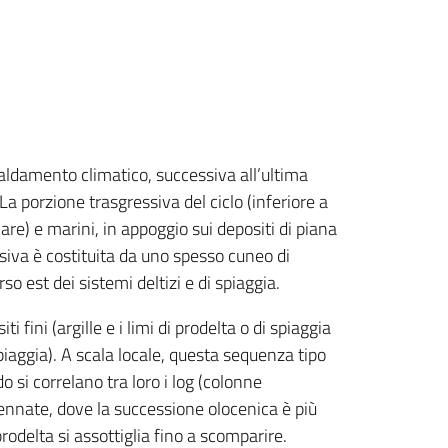
caldamento climatico, successiva all’ultima
a porzione trasgressiva del ciclo (inferiore a
mare) e marini, in appoggio sui depositi di piana
ssiva è costituita da uno spesso cuneo di
so est dei sistemi deltizi e di spiaggia.
ni (argille e i limi di prodelta o di spiaggia
iaggia). A scala locale, questa sequenza tipo
 si correlano tra loro i log (colonne
avennate, dove la successione olocenica è più
prodelta si assottiglia fino a scomparire.