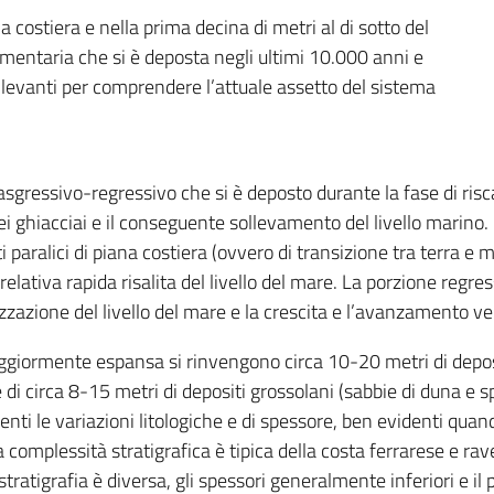
 costiera e nella prima decina di metri al di sotto del
mentaria che si è deposta negli ultimi 10.000 anni e
ilevanti per comprendere l’attuale assetto del sistema
rasgressivo-regressivo che si è deposto durante la fase di ris
i ghiacciai e il conseguente sollevamento del livello marino. L
iti paralici di piana costiera (ovvero di transizione tra terra e 
lativa rapida risalita del livello del mare. La porzione regre
lizzazione del livello del mare e la crescita e l’avanzamento ver
iormente espansa si rinvengono circa 10-20 metri di depositi fi
 circa 8-15 metri di depositi grossolani (sabbie di duna e sp
ti le variazioni litologiche e di spessore, ben evidenti quando
a complessità stratigrafica è tipica della costa ferrarese e r
stratigrafia è diversa, gli spessori generalmente inferiori e il 