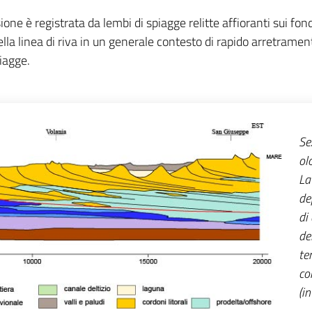
sione è registrata da lembi di spiagge relitte affioranti sui f
la linea di riva in un generale contesto di rapido arretramen
piagge.
Se
ol
La
de
di
de
te
co
(i