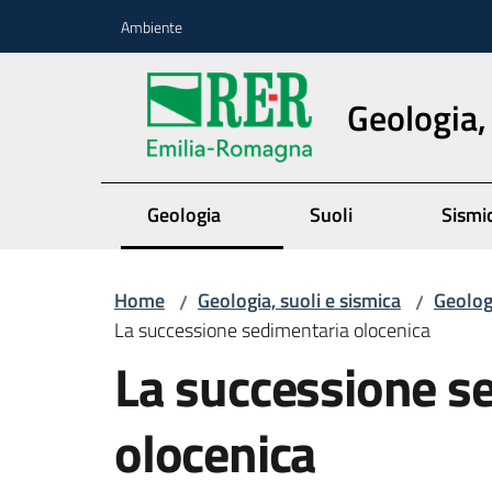
Vai al contenuto
Vai alla navigazione
Vai al footer
Ambiente
Geologia,
Geologia
Suoli
Sismi
Home
Geologia, suoli e sismica
Geolog
/
/
La successione sedimentaria olocenica
La successione s
olocenica