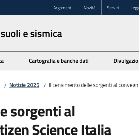
Argomenti
Novità
Servizi
Legg
 suoli e sismica
ca
Cartografia e banche dati
Divulgazi
Notizie 2025
Il censimento delle sorgenti al convegno
/
/
e sorgenti al
izen Science Italia