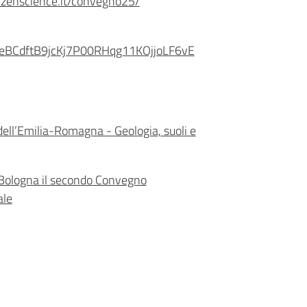
izenscience.it/convegno25/
r0eBCdftB9jcKj7P00RHqg11KOjjoLF6vE
 dell’Emilia-Romagna - Geologia, suoli e
 A Bologna il secondo Convegno
ale