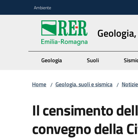
Vai al contenuto
Vai alla navigazione
Vai al footer
Ambiente
Geologia,
Geologia
Suoli
Sismi
Home
Geologia, suoli e sismica
Notizie
/
/
Salta al contenuto
Il censimento dell
convegno della Cit