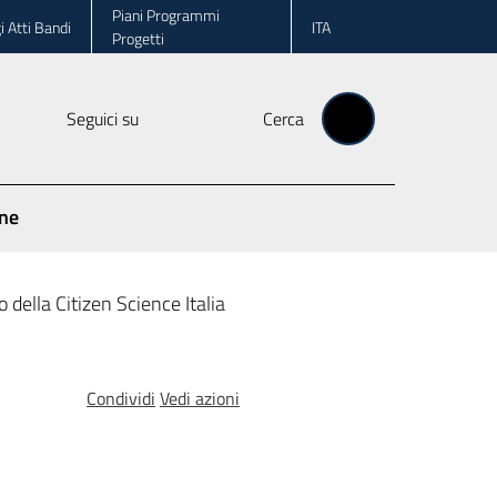
Piani Programmi
i Atti Bandi
ITA
Progetti
Seguici su
Cerca
one
 della Citizen Science Italia
Condividi
Vedi azioni