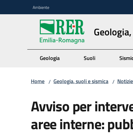
Vai al contenuto
Vai alla navigazione
Vai al footer
Ambiente
Geologia,
Geologia
Suoli
Sismi
Home
Geologia, suoli e sismica
Notizie
/
/
Salta al contenuto
Avviso per interve
aree interne: pubb