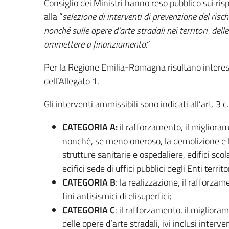
Consiglio dei Ministri hanno reso pubblico sui rispet
alla “
selezione di interventi di prevenzione del rischi
nonché sulle opere d’arte stradali nei territori dell
ammettere a finanziamento.”
Per la Regione Emilia-Romagna risultano interess
dell’Allegato 1.
Gli interventi ammissibili sono indicati all’art. 3 c
CATEGORIA A:
il rafforzamento, il migliora
nonché, se meno oneroso, la demolizione e la
strutture sanitarie e ospedaliere, edifici scol
edifici sede di uffici pubblici degli Enti territ
CATEGORIA B
: la realizzazione, il rafforz
fini antisismici di elisuperfici;
CATEGORIA C
: il rafforzamento, il migliora
delle opere d’arte stradali, ivi inclusi interv