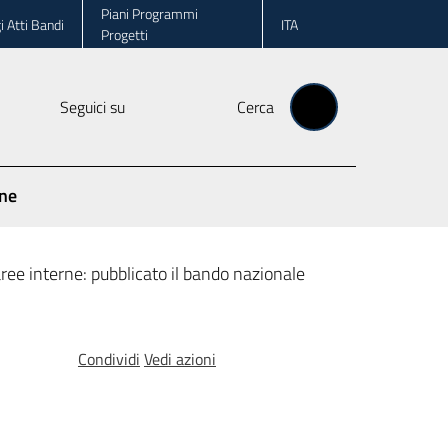
Piani Programmi
i Atti Bandi
ITA
Progetti
Seguici su
Cerca
one
aree interne: pubblicato il bando nazionale
Condividi
Vedi azioni