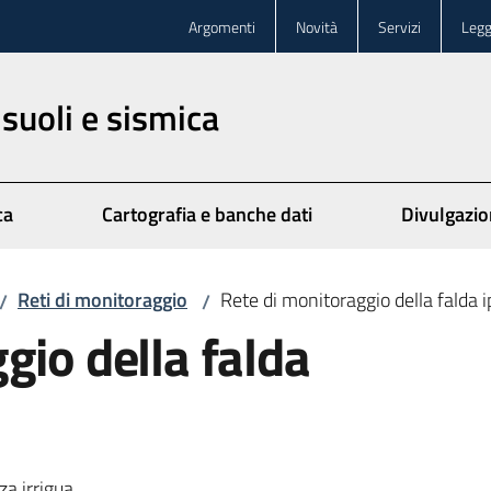
Argomenti
Novità
Servizi
Legg
 suoli e sismica
ca
Cartografia e banche dati
Divulgazi
Reti di monitoraggio
Rete di monitoraggio della falda 
/
/
gio della falda
za irrigua