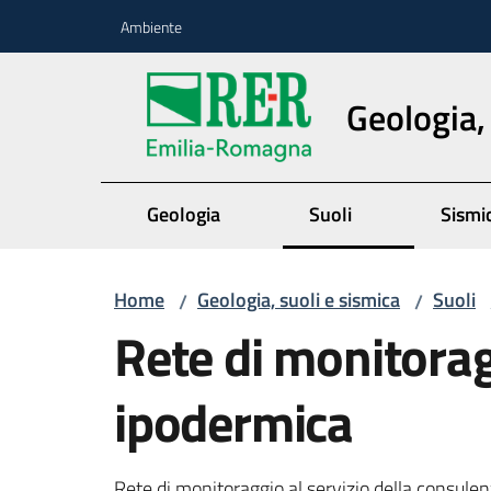
Vai al contenuto
Vai alla navigazione
Vai al footer
Ambiente
Geologia,
Geologia
Suoli
Sismi
Home
Geologia, suoli e sismica
Suoli
/
/
Rete di monitorag
ipodermica
Rete di monitoraggio al servizio della consulen