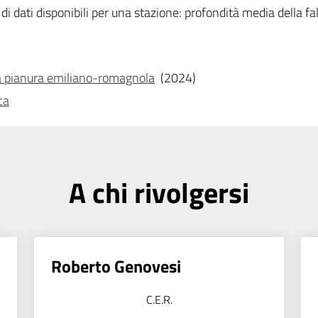
di dati disponibili per una stazione: profondità media della fal
ella pianura emiliano-romagnola
(2024)
ca
A chi rivolgersi
Roberto Genovesi
C.E.R.