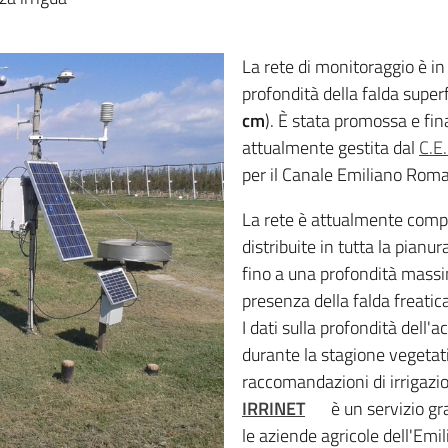
La rete di monitoraggio è in
profondità della falda super
cm
). È stata promossa e fin
attualmente gestita dal
C.E.
per il Canale Emiliano Rom
La rete è attualmente com
distribuite in tutta la pianu
fino a una profondità massi
presenza della falda freatica
I dati sulla profondità dell
durante la stagione vegetati
raccomandazioni di irrigazio
IRRINET
è un servizio gra
le aziende agricole dell'Emi