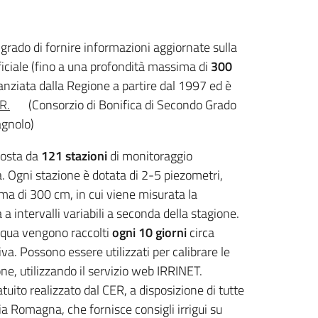
 grado di fornire informazioni aggiornate sulla
ficiale (fino a una profondità massima di
300
anziata dalla Regione a partire dal 1997 ed è
R.
(Consorzio di Bonifica di Secondo Grado
agnolo)
posta da
121 stazioni
di monitoraggio
ra. Ogni stazione è dotata di 2-5 piezometri,
ma di 300 cm, in cui viene misurata la
 a intervalli variabili a seconda della stagione.
'acqua vengono raccolti
ogni 10 giorni
circa
va. Possono essere utilizzati per calibrare le
ne, utilizzando il servizio web IRRINET.
tuito realizzato dal CER, a disposizione di tutte
lia Romagna, che fornisce consigli irrigui su