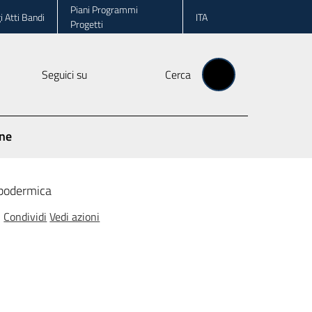
Piani Programmi
i Atti Bandi
ITA
Progetti
Seguici su
Cerca
one
ipodermica
Condividi
Vedi azioni