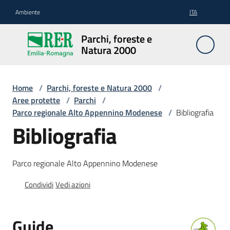
Vai al contenuto
Vai alla navigazione
Vai al footer
Ambiente
ITA
Parchi,
Parchi, foreste e
foreste
Natura 2000
e
Natura
2000
Home
/
Parchi, foreste e Natura 2000
/
Aree protette
/
Parchi
/
Parco regionale Alto Appennino Modenese
/
Bibliografia
Bibliografia
Aree
Protette
Parco regionale Alto Appennino Modenese
Condividi
Vedi azioni
Rete
Natura
2000
Guide