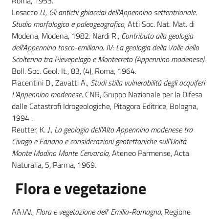
Roma, 1953.
Losacco
U., Gli antichi ghiacciai dell'Appennino settentrionale.
Studio morfologico e paleogeografico,
Atti Soc. Nat. Mat. di
Modena, Modena, 1982. Nardi R.,
Contributo alla geologia
dell'Appennino tosco-emiliano. IV: La geologia della Valle dello
Scoltenna tra Pievepelago e Montecreto (Appennino modenese).
Boll. Soc. Geol. It., 83, (4), Roma, 1964.
Piacentini D., Zavatti A.,
Studi stilla vulnerabilità degli acquiferi
L'Appennino modenese.
CNR, Gruppo Nazionale per la Difesa
dalle Catastrofi Idrogeologiche, Pitagora Editrice, Bologna,
1994 .
Reutter, K.
J., La geologia dell'Alto Appennino modenese tra
Civago e Fanano e considerazioni geotettoniche sull'Unità
Monte Modino Monte Cervarola,
Ateneo Parmense, Acta
Naturalia, 5, Parma, 1969.
Flora e vegetazione
AA.VV.,
Flora e vegetazione dell' Emilia-Romagna,
Regione