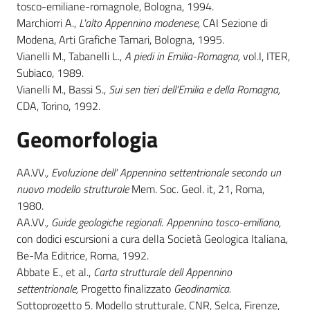
tosco-emiliane-romagnole, Bologna, 1994.
Marchiorri A.,
L'alto Appennino modenese,
CAI Sezione di
Modena, Arti Grafiche Tamari, Bologna, 1995.
Vianelli M., Tabanelli L.,
A piedi in Emilia-Romagna,
vol.I, ITER,
Subiaco, 1989.
Vianelli M., Bassi S.,
Sui sen tieri dell'Emilia e della Romagna,
CDA, Torino, 1992.
Geomorfologia
AA.VV
., Evoluzione dell' Appennino settentrionale secondo un
nuovo modello strutturale
Mem. Soc. Geol. it, 21, Roma,
1980.
AA.VV
., Guide geologiche regionali. Appennino tosco-emiliano,
con dodici escursioni a cura della Società Geologica Italiana,
Be-Ma Editrice, Roma, 1992.
Abbate E., et al.,
Carta strutturale dell Appennino
settentrionale,
Progetto finalizzato
Geodinamica.
Sottoprogetto 5. Modello strutturale, CNR, Selca, Firenze,