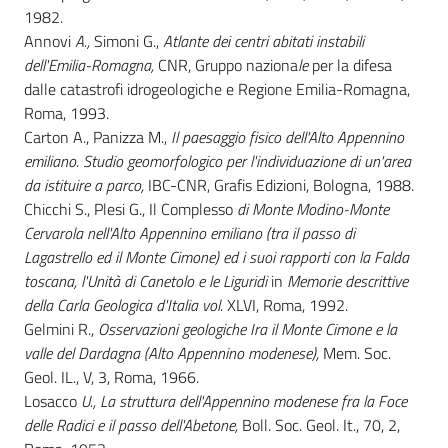
1982.
Annovi
A.,
Simoni G.,
Atlante dei centri abitati instabili
dell'Emilia-Romagna,
CNR, Gruppo naziona
le
per la difesa
dalle catastrofi idrogeologiche e Regione Emilia-Romagna,
Roma, 1993.
Carton A., Panizza M.,
Il paesaggio fisico dell'Alto Appennino
emiliano. Studio geomorfologico per l'individuazione di un'area
da istituire a parco,
IBC-CNR, Grafis Edizioni, Bologna, 1988.
Chicchi S., Plesi G., Il Complesso
di Monte Modino-Monte
Cervarola nell'Alto Appennino emiliano (tra il passo di
Lagastrello ed il Monte Cimone) ed i suoi rapporti con la Falda
toscana, l'Unità di Canetolo e le Liguridi
in
Memorie descrittive
della Carla Geologica d'Italia vol.
XLVI, Roma, 1992.
Gelmini R.,
Osservazioni geologiche Ira il Monte Cimone e la
valle del Dardagna (Alto Appennino modenese),
Mem. Soc.
Geol. IL., V, 3, Roma, 1966.
Losacco
U., La struttura dell'Appennino modenese fra la Foce
delle Radici e il passo dell'Abetone,
Boll. Soc. Geol. It., 70, 2,