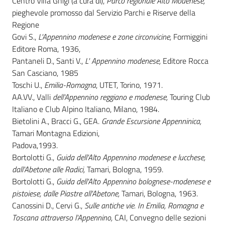
Centro Villa Ghigi (a cura di),
Parco
regionale Alto Modenese,
pieghevole promosso dal Servizio Parchi e Riserve della
Regione
Govi S.,
L'Appennino modenese e zone circonvicine,
Formiggini
Ambiente
Editore Roma, 1936,
Pantaneli D., Santi V.,
L' Appennino modenese,
Editore Rocca
San Casciano, 1985
Argomenti
Toschi U.,
Emilia-Romagna
, UTET, Torino, 1971.
AA.VV., Valli
dell'Appennino reggiano e modenese,
Touring Club
Novità
Italiano e Club Alpino Italiano, Milano, 1984.
Bietolini A., Bracci G., GEA.
Grande Escursione Appenninica,
Servizi
Tamari Montagna Edizioni,
Padova,1993.
Leggi Atti Bandi
Bortolotti G.,
Guida dell'Alto Appennino modenese e lucchese,
dall'Abetone alle Radici,
Tamari, Bologna, 1959.
Bortolotti G.,
Guida dell'Alto Appennino bolognese-modenese e
pistoiese, dalle Piastre all'Abetone,
Tamari, Bologna, 1963.
Piani Programmi
Canossini D., Cervi G.,
Sulle antiche vie. In Emilia, Romagna e
Progetti
Toscana attraverso l'Appennino,
CAI, Convegno delle sezioni