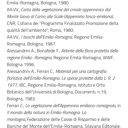
Emilia-Romagna, Bologna, 1980.
AA.VV.,
Carta della vegetazione del crinale appenninico dal
Monte Giovo al Corno alle Scale (Appennino tosco-emiliano),
CNR, Collana dei "Programma Finalizzato Promozione della
qualità dell'ambiente", Roma, 1980.
AA.VV.,
I boschi dell'Emilia-Romagna,
Regione Emilia-
Romagna, Bologna, 1987.
Alessandrini A., Bonafede F.,
Atlante della flora protetta della
regione Emilia- Romagna,
Regione Emilia Romagna, WWF,
Bologna 1996,
Alessandrini A., Ferrari C.,
Materiali per una cartografia
floristica dell'Emilia-Romagna. Le specie protette dalla L. R. 2
1977,
IBC, Regione Emilia-Romagna, Istituto e Orto
Botanico dell'Università di Bologna, Documenti, n.19,
Bologna, 1983.
Ferrari
C., La vegetazione dell'Appennino emiliano-romagnolo,
in
Il inondo della natura in Emilia-Romagna. La
montagna,.
Federazione delle Casse di Risparmio e delle
Banche del Monte dell'Emilia-Romagna, Silavana Editoriale,