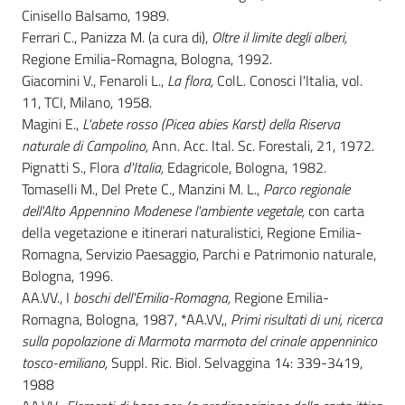
Cinisello Balsamo, 1989.
Ferrari C., Panizza M. (a cura di),
Oltre il limite degli alberi,
Regione Emilia-Romagna, Bologna, 1992.
Giacomini V., Fenaroli L.,
La flora,
ColL. Conosci l'Italia, vol.
11, TCI, Milano, 1958.
Magini E.,
L'abete rosso (Picea abies Karst) della Riserva
naturale di Campolino,
Ann. Acc. Ital. Sc. Forestali, 21, 1972.
Pignatti S., Flora
d'Italia,
Edagricole, Bologna, 1982.
Tomaselli M., Del Prete C., Manzini M. L.,
Parco regionale
dell'Alto Appennino Modenese l'ambiente vegetale,
con carta
della vegetazione e itinerari naturalistici, Regione Emilia-
Romagna, Servizio Paesaggio, Parchi e Patrimonio naturale,
Bologna, 1996.
AA.VV., I
boschi dell'Emilia-Romagna,
Regione Emilia-
Romagna, Bologna, 1987, *AA.VV,,
Primi risultati di uni, ricerca
sulla popolazione di Marmota marmota
del crinale appenninico
tosco-emiliano,
Suppl. Ric. Biol. Selvaggina 14: 339-3419,
1988