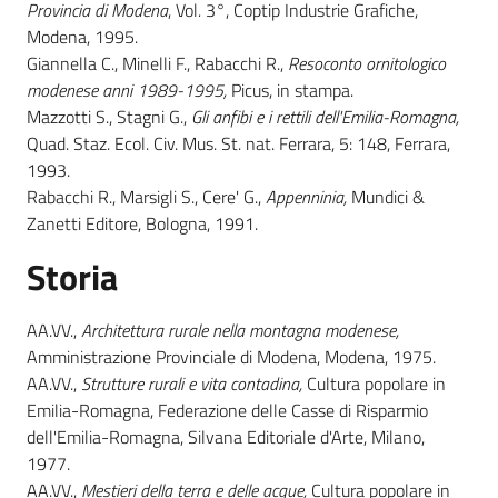
Provincia di Modena
, Vol
.
3°, Coptip Industrie Grafiche,
Modena, 1995.
Giannella C., Minelli F., Rabacchi R.,
Resoconto ornitologico
modenese anni 1989-1995,
Picus, in stampa.
Mazzotti S., Stagni G.,
Gli anfibi e i rettili dell'Emilia-Romagna,
Quad. Staz. Ecol. Civ. Mus. St. nat. Ferrara, 5: 148, Ferrara,
1993.
Rabacchi R., Marsigli S., Cere' G.,
Appenninia,
Mundici &
Zanetti Editore, Bologna, 1991.
Storia
AA.VV.,
Architettura rurale nella montagna modenese,
Amministrazione Provinciale di Modena, Modena, 1975.
AA.VV.,
Strutture rurali e vita contadina,
Cultura popolare in
Emilia-Romagna, Federazione delle Casse di Risparmio
dell'Emilia-Romagna, Silvana Editoriale d'Arte, Milano,
1977.
AA.VV.,
Mestieri della terra e delle acque,
Cultura popolare in