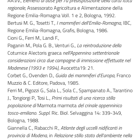
AA.VV.,
Elementi di base per /a predisposizione della carta ittica
regionale,
Assessorato Agricoltura e Alimentazione della
Regione Emilia-Romagna Voll. 1 e 2, Bologna, 1992.
Bertusi M. G., Tosetti T
., I
mammiferi dell'Emilia-Romagna,
lBC,
Regione Emilia-Romagna, Grafis, Bologna, 1986.
Cioni G., Ferri M., Landi F.,
Paganin M., Pola G. B., Venturi G.,
La reintroduzione della
Coturnice Alectoris graeca
nell'Appennino settentrionale
considerazioni circa due campagne di immissione effettuate nel
Modenese (1993 e 1994),
Avocetta19: 21.
Corbet G., Ovenden D.,
Guida dei mammiferi d'Europa,
Franco
Muzzio & C. Editore, Padova, 1985.
Ferri M., Pigozzi G., Sala L., Sola C., Spampanato A., Tarantino
J., Tongiorgi P., Tosi L.,
Primi risultati di una ricerca stilla
popolazione di
Marmota marmota
del crinale appenninico
tosco-emiliano. Suppl.
Ric. Biol. Selvaggina 14: 339-349,
Bologna, 1988.
Giannella C., Rabacchi R.,
Atlante degli uccelli nidificanti in
provincia di Modena,
in
Relazione stillo stato dell'ambiente nella