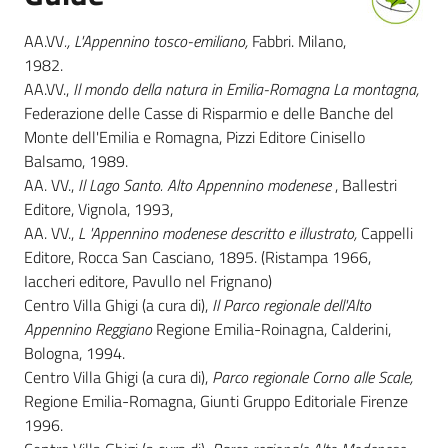
AA.VV
., L'Appennino tosco-emiliano,
Fabbri. Milano,
Foreste
1982.
AA.VV.,
Il mondo della natura in Emilia-Romagna La montagna,
Federazione delle Casse di Risparmio e delle Banche del
Biodiversità
Monte dell'Emilia e Romagna, Pizzi Editore Cinisello
Balsamo, 1989.
AA. VV.,
Il Lago Santo. Alto Appennino modenese
, Ballestri
Consultazione
Editore, Vignola, 1993,
AA. VV.,
L 'Appennino modenese descritto e illustrato,
Cappelli
Editore, Rocca San Casciano, 1895. (Ristampa 1966,
Iaccheri editore, Pavullo nel Frignano)
Centro Villa Ghigi (a cura di),
Il
Parco regionale dell'Alto
Seguici
Appennino Reggiano
Regione Emilia-Roinagna, Calderini,
su
Bologna, 1994.
Centro Villa Ghigi (a cura di),
Parco regionale Corno alle Scale,
Regione Emilia-Romagna, Giunti Gruppo Editoriale Firenze
1996.