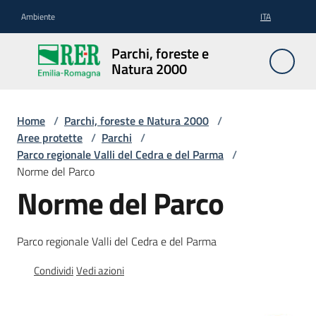
Vai al contenuto
Vai alla navigazione
Vai al footer
Ambiente
ITA
Parchi,
Parchi, foreste e
foreste
Natura 2000
e
Natura
2000
Home
/
Parchi, foreste e Natura 2000
/
Aree protette
/
Parchi
/
Parco regionale Valli del Cedra e del Parma
/
Norme del Parco
Aree
Norme del Parco
Protette
Parco regionale Valli del Cedra e del Parma
Rete
Condividi
Vedi azioni
Natura
2000