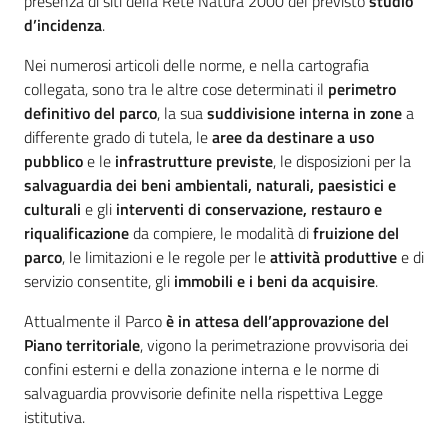
presenza di siti della Rete Natura 2000 del previsto
studio
d’incidenza
.
Nei numerosi articoli delle norme, e nella cartografia
collegata, sono tra le altre cose determinati il
perimetro
Ambiente
definitivo del parco
, la sua
suddivisione interna in zone
a
differente grado di tutela, le
aree da destinare a uso
Argomenti
pubblico
e le
infrastrutture previste
, le disposizioni per la
salvaguardia dei beni ambientali, naturali, paesistici e
Novità
culturali
e gli
interventi di conservazione, restauro e
riqualificazione
da compiere, le modalità di
fruizione del
Servizi
parco
, le limitazioni e le regole per le
attività produttive
e di
servizio consentite, gli
immobili e i beni da acquisire
.
Leggi Atti Bandi
Attualmente il Parco
è in attesa dell’approvazione del
Piano territoriale
, vigono la perimetrazione provvisoria dei
confini esterni e della zonazione interna e le norme di
salvaguardia provvisorie definite nella rispettiva Legge
Piani Programmi
istitutiva.
Progetti