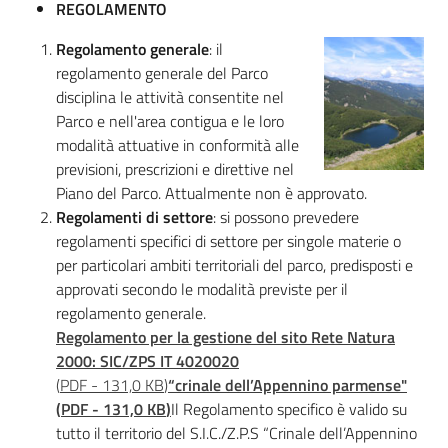
REGOLAMENTO
Regolamento generale
: il
regolamento generale del Parco
disciplina le attività consentite nel
Parco e nell'area contigua e le loro
modalità attuative in conformità alle
previsioni, prescrizioni e direttive nel
Piano del Parco. Attualmente non è approvato.
Regolamenti di settore
: si possono prevedere
regolamenti specifici di settore per singole materie o
per particolari ambiti territoriali del parco, predisposti e
approvati secondo le modalità previste per il
regolamento generale.
Regolamento per la gestione del sito Rete Natura
2000: SIC/ZPS IT 4020020
(
PDF
-
131,0 KB
)
“crinale dell’Appennino parmense"
(
PDF
-
131,0 KB
)
Il Regolamento specifico è valido su
tutto il territorio del S.I.C./Z.P.S “Crinale dell’Appennino