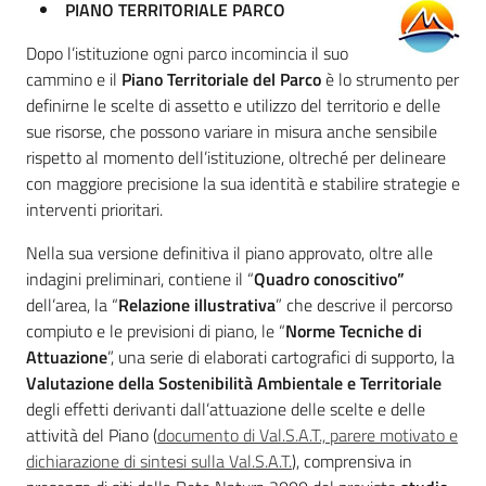
PIANO TERRITORIALE PARCO
Foreste
Dopo l’istituzione ogni parco incomincia il suo
cammino e il
Piano Territoriale del Parco
è lo strumento per
definirne le scelte di assetto e utilizzo del territorio e delle
sue risorse, che possono variare in misura anche sensibile
Biodiversità
rispetto al momento dell’istituzione, oltreché per delineare
con maggiore precisione la sua identità e stabilire strategie e
interventi prioritari.
Consultazione
Nella sua versione definitiva il piano approvato, oltre alle
indagini preliminari, contiene il “
Quadro conoscitivo”
dell’area, la “
Relazione illustrativa
” che descrive il percorso
compiuto e le previsioni di piano, le “
Norme Tecniche di
Seguici
Attuazione
”, una serie di elaborati cartografici di supporto, la
su
Valutazione della Sostenibilità Ambientale e Territoriale
degli effetti derivanti dall’attuazione delle scelte e delle
attività del Piano (
documento di Val.S.A.T., parere motivato e
dichiarazione di sintesi sulla Val.S.A.T.
), comprensiva in