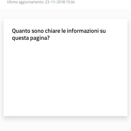
Ultimo aggiornamento
:
23-11-2018 15:04
Foreste
Quanto sono chiare le informazioni su
Biodiversità
questa pagina?
Valuta da 1 a 5 stelle
Consultazione
Seguici
su