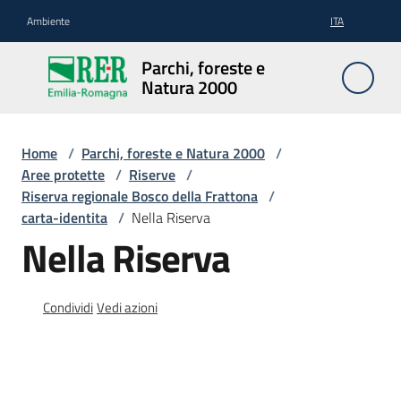
Vai al contenuto
Vai alla navigazione
Vai al footer
Ambiente
ITA
Parchi,
Parchi, foreste e
foreste
Natura 2000
e
Natura
2000
Home
/
Parchi, foreste e Natura 2000
/
Aree protette
/
Riserve
/
Riserva regionale Bosco della Frattona
/
carta-identita
/
Nella Riserva
Aree
Nella Riserva
Protette
Condividi
Vedi azioni
Rete
Natura
2000