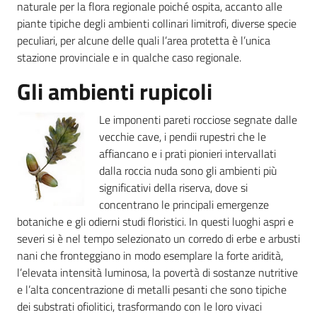
naturale per la flora regionale poiché ospita, accanto alle
piante tipiche degli ambienti collinari limitrofi, diverse specie
peculiari, per alcune delle quali l’area protetta è l’unica
stazione provinciale e in qualche caso regionale.
Ambiente
Gli ambienti rupicoli
Argomenti
Le imponenti pareti rocciose segnate dalle
vecchie cave, i pendii rupestri che le
Novità
affiancano e i prati pionieri intervallati
dalla roccia nuda sono gli ambienti più
Servizi
significativi della riserva, dove si
concentrano le principali emergenze
Leggi Atti Bandi
botaniche e gli odierni studi floristici. In questi luoghi aspri e
severi si è nel tempo selezionato un corredo di erbe e arbusti
nani che fronteggiano in modo esemplare la forte aridità,
l’elevata intensità luminosa, la povertà di sostanze nutritive
Piani Programmi
e l’alta concentrazione di metalli pesanti che sono tipiche
Progetti
dei substrati ofiolitici, trasformando con le loro vivaci