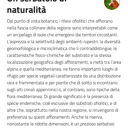
naturalità
Foreste
Dal punto di vista botanico, i rilievi ofiolitici che affiorano
nella fascia collinare della regione sono interpretabili come
un arcipelago di isole che emergono dai territori circostanti.
Biodiversità
L’asprezza e la selettività degli ambienti rupestri, la diversità
geomorfologica e microclimatica che li contraddistingue, le
caratteristiche fisico-chimiche del substrato e la stessa
Consultazione
localizzazione geografica degli affioramenti, a metà tra l’area
alpina e quella mediterranea, ne fanno importanti luoghi di
rifugio per specie vegetali caratterizzate da una distribuzione
rara e frammentata e per piante che di solito si incontrano
sugli alti crinali appenninici o, al contrario, sono tipiche della
Seguici
flora mediterranea. Di grande significato è la presenza di
su
specie endemiche, cioè esclusive dei substrati ofiolitici, e di
altre che, soprattutto nella nostra regione, si rinvengono di
preferenza su questi affioramenti. Anche la riserva,
nonostante le ridotte dimensioni, è un prezioso serbatoio