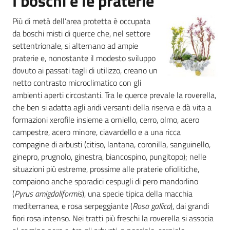
I boschi e le praterie
Più di metà dell’area protetta è occupata
da boschi misti di querce che, nel settore
settentrionale, si alternano ad ampie
praterie e, nonostante il modesto sviluppo
dovuto ai passati tagli di utilizzo, creano un
netto contrasto microclimatico con gli
ambienti aperti circostanti. Tra le querce prevale la roverella,
che ben si adatta agli aridi versanti della riserva e dà vita a
formazioni xerofile insieme a orniello, cerro, olmo, acero
campestre, acero minore, ciavardello e a una ricca
compagine di arbusti (citiso, lantana, coronilla, sanguinello,
ginepro, prugnolo, ginestra, biancospino, pungitopo); nelle
situazioni più estreme, prossime alle praterie ofiolitiche,
compaiono anche sporadici cespugli di pero mandorlino
(
Pyrus amigdaliformis
), una specie tipica della macchia
mediterranea, e rosa serpeggiante (
Rosa gallica
), dai grandi
fiori rosa intenso. Nei tratti più freschi la roverella si associa