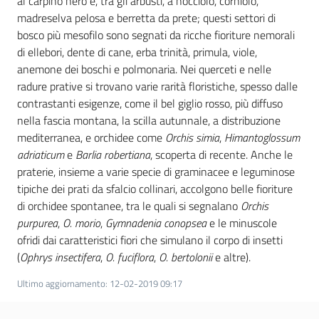
al carpino nero e, tra gli arbusti, a nocciolo, corniolo,
madreselva pelosa e berretta da prete; questi settori di
bosco più mesofilo sono segnati da ricche fioriture nemorali
di ellebori, dente di cane, erba trinità, primula, viole,
anemone dei boschi e polmonaria. Nei querceti e nelle
radure prative si trovano varie rarità floristiche, spesso dalle
contrastanti esigenze, come il bel giglio rosso, più diffuso
nella fascia montana, la scilla autunnale, a distribuzione
mediterranea, e orchidee come
Orchis simia
,
Himantoglossum
adriaticum
e
Barlia robertiana
, scoperta di recente. Anche le
praterie, insieme a varie specie di graminacee e leguminose
tipiche dei prati da sfalcio collinari, accolgono belle fioriture
di orchidee spontanee, tra le quali si segnalano
Orchis
purpurea
,
O. morio
,
Gymnadenia conopsea
e le minuscole
ofridi dai caratteristici fiori che simulano il corpo di insetti
(
Ophrys insectifera
,
O. fuciflora
,
O. bertolonii
e altre).
Ultimo aggiornamento
:
12-02-2019 09:17