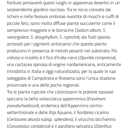
fioriture primaverili questi luoghi in apparenza desertici in un
sorprendente giardino roccioso. Tra le rocce colorate dai
licheni e nelle fessure ombrose rivestite di muschi e ciuffi di
piccole felci, sono molto diffuse piante succulente come il
semprevivo maggiore e le borracine (
Sedum album
,
S.
sexangulare
,
S. dasyphyllum
,
S. rupestre
), dai fusti spesso
arrossati per i pigmenti antocianici che queste piante
producono in presenza di metalli pesanti nel substrato. Più
vistoso e insolito è il fico d’India nano (
Opuntia compressa
),
una cactacea spinosa di origine nordamericana, anticamente
introdotta in Italia e oggi naturalizzata, per la quale le rupi
soleggiate di Campotrera e Rossena sono l’unica stazione
provinciale e una delle poche regionali.
Tra le piante rupicole che colonizzano le praterie sassose
spiccano la bella violacciocca appenninica (
Erysimum
pseudorhaeticum
), endemica dell’Appennino centro-
settentrionale e delle Alpi Apuane, il fiordaliso cicalino
(
Centaurea deusta
subsp.
splendens
), il vilucchio bicchierino
(
Convolvolus cantabrica
) e il garofano selvatico (
Dianthus