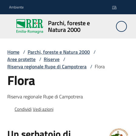
Vai al contenuto
Vai alla navigazione
Vai al footer
Ambiente
ITA
Parchi,
Parchi, foreste e
foreste
Natura 2000
e
Natura
2000
Home
/
Parchi, foreste e Natura 2000
/
Aree protette
/
Riserve
/
Riserva regionale Rupe di Campotrera
/
Flora
Flora
Aree
Protette
Riserva regionale Rupe di Campotrera
Condividi
Vedi azioni
Rete
Natura
2000
Un serbatoio di