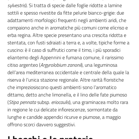
sylvestris
). Si tratta di specie dalle foglie ridotte a lamine
sottili e spesso rivestite da fitte pelurie bianco-grigie: due
adattamenti morfologici frequenti negli ambienti aridi, che
compaiono anche in aromatiche più comuni come elicriso e
erba regina. Altre specie presentano una crescita ridotta e
stentata, con fusti sdraiati a terra e, a volte, tipiche forme a
cuscino: è il caso di suffrutici come il timo, i più sporadici
eliantemo degli Appennini e fumana comune, il rarissimo
citiso argenteo (
Argyrolobium zanonii
), una leguminosa
dell’area mediterranea occidentale e centrale della quale la
riserva è l’unica stazione regionale. Altre rarità floristiche
che impreziosiscono questi ambienti sono l’aromatico
dittamo, detto anche limonella, e il lino delle fate piumoso
(
Stipa pennata
subsp.
eriocaulis
), una graminacea molto rara
in regione le cui delicate infiorescenze, sormontate da
lunghe e candide appendici ricurve e piumose, a maggio
offrono scorci davvero suggestivi.