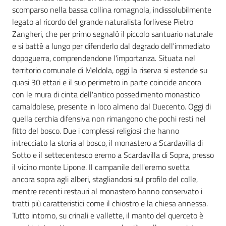
scomparso nella bassa collina romagnola, indissolubilmente
legato al ricordo del grande naturalista forlivese Pietro
Zangheri, che per primo segnalò il piccolo santuario naturale
Ambiente
e si battè a lungo per difenderlo dal degrado dell'immediato
dopoguerra, comprendendone l'importanza. Situata nel
territorio comunale di Meldola, oggi la riserva si estende su
Argomenti
quasi 30 ettari e il suo perimetro in parte coincide ancora
con le mura di cinta dell'antico possedimento monastico
Novità
camaldolese, presente in loco almeno dal Duecento. Oggi di
quella cerchia difensiva non rimangono che pochi resti nel
Servizi
fitto del bosco. Due i complessi religiosi che hanno
intrecciato la storia al bosco, il monastero a Scardavilla di
Leggi Atti Bandi
Sotto e il settecentesco eremo a Scardavilla di Sopra, presso
il vicino monte Lipone. Il campanile dell'eremo svetta
ancora sopra agli alberi, stagliandosi sul profilo del colle,
mentre recenti restauri al monastero hanno conservato i
tratti più caratteristici come il chiostro e la chiesa annessa.
Piani Programmi
Tutto intorno, su crinali e vallette, il manto del querceto è
Progetti