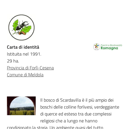
Foreste
Biodiversità
Carta di identità
Istituita nel 1991.
Consultazione
29 ha.
Provincia di Forlì-Cesena
Comune di Meldola
Seguici
su
Il bosco di Scardavilla è il più ampio dei
boschi delle colline forlivesi, verdeggiante
di querce ed esteso tra due complessi
religiosi che a lungo ne hanno
condizionato la storia. Un ambiente quasi del tutto