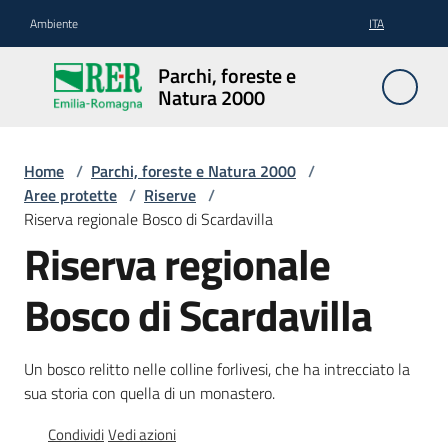
Vai al contenuto
Vai alla navigazione
Vai al footer
Ambiente
ITA
Parchi,
Parchi, foreste e
foreste
Natura 2000
e
Natura
2000
Home
/
Parchi, foreste e Natura 2000
/
Aree protette
/
Riserve
/
Riserva regionale Bosco di Scardavilla
Riserva regionale
Aree
Protette
Bosco di Scardavilla
Rete
Un bosco relitto nelle colline forlivesi, che ha intrecciato la
Natura
sua storia con quella di un monastero.
2000
Condividi
Vedi azioni