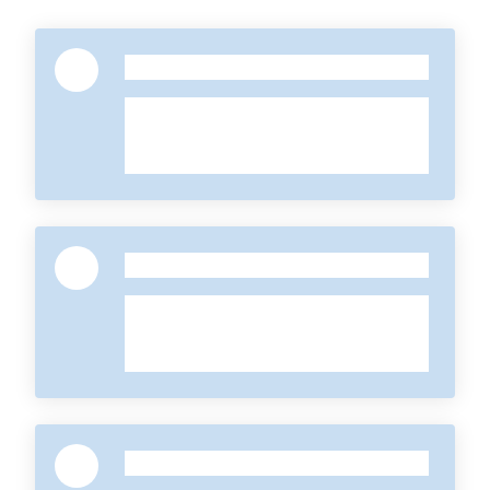
-
-
-