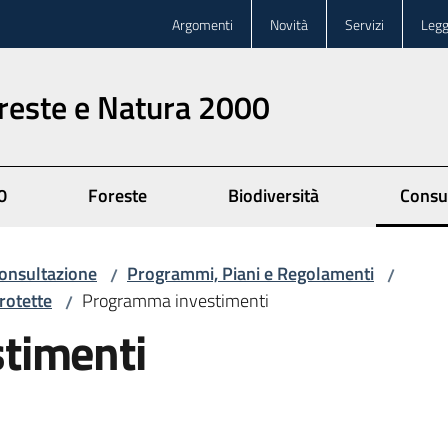
Argomenti
Novità
Servizi
Legg
oreste e Natura 2000
0
Foreste
Biodiversità
Consu
onsultazione
Programmi, Piani e Regolamenti
/
/
rotette
Programma investimenti
/
timenti