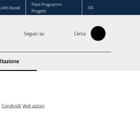
Piani Programmi
i Atti Bandi
ITA
Progetti
Seguici su
Cerca
ltazione
Condividi
Vedi azioni