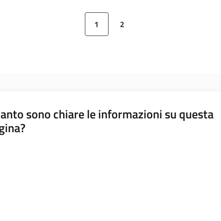
1
2
Pagina precedente
Pagina
Pagina
Pagina successiva
anto sono chiare le informazioni su questa
gina?
a da 1 a 5 stelle