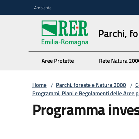
Vai al contenuto
Vai alla navigazione
Vai al footer
Ambiente
Parchi, f
Aree Protette
Rete Natura 200
Home
Parchi, foreste e Natura 2000
C
/
/
Programmi, Piani e Regolamenti delle Aree p
Programma inves