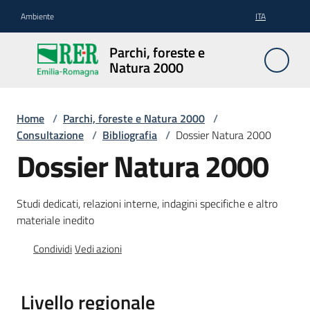
Vai al contenuto
Vai alla navigazione
Vai al footer
Ambiente
ITA
Parchi,
Parchi, foreste e
foreste
Natura 2000
e
Natura
2000
Home
/
Parchi, foreste e Natura 2000
/
Consultazione
/
Bibliografia
/
Dossier Natura 2000
Dossier Natura 2000
Aree
Protette
Studi dedicati, relazioni interne, indagini specifiche e altro
materiale inedito
Condividi
Vedi azioni
Rete
Natura
2000
Livello regionale