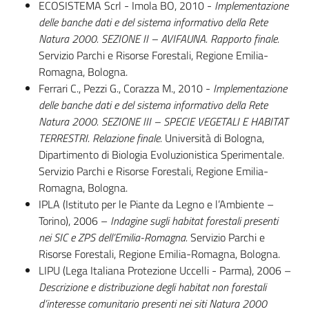
ECOSISTEMA Scrl - Imola BO, 2010 -
Implementazione
delle banche dati e del sistema informativo della Rete
Natura 2000. SEZIONE II – AVIFAUNA. Rapporto finale.
Servizio Parchi e Risorse Forestali, Regione Emilia-
Ambiente
Romagna, Bologna.
Ferrari C., Pezzi G., Corazza M., 2010 -
Implementazione
delle banche dati e del sistema informativo della Rete
Argomenti
Natura 2000. SEZIONE III – SPECIE VEGETALI E HABITAT
TERRESTRI. Relazione finale.
Università di Bologna,
Novità
Dipartimento di Biologia Evoluzionistica Sperimentale.
Servizio Parchi e Risorse Forestali, Regione Emilia-
Servizi
Romagna, Bologna.
IPLA (Istituto per le Piante da Legno e l’Ambiente –
Leggi Atti Bandi
Torino), 2006 –
Indagine sugli habitat forestali presenti
nei SIC e ZPS dell’Emilia-Romagna.
Servizio Parchi e
Risorse Forestali, Regione Emilia-Romagna, Bologna.
LIPU (Lega Italiana Protezione Uccelli - Parma), 2006 –
Piani Programmi
Descrizione e distribuzione degli habitat non forestali
Progetti
d’interesse comunitario presenti nei siti Natura 2000