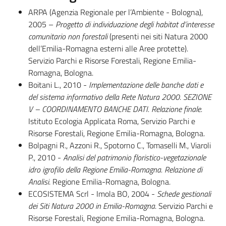
ARPA (Agenzia Regionale per l’Ambiente - Bologna),
Foreste
2005 –
Progetto di individuazione degli habitat d’interesse
comunitario non forestali
(presenti nei siti Natura 2000
dell’Emilia-Romagna esterni alle Aree protette).
Servizio Parchi e Risorse Forestali, Regione Emilia-
Biodiversità
Romagna, Bologna.
Boitani L., 2010 -
Implementazione delle banche dati e
del sistema informativo della Rete Natura 2000. SEZIONE
Consultazione
V – COORDINAMENTO BANCHE DATI. Relazione finale.
Istituto
Ecologia Applicata Roma, Servizio Parchi e
Risorse Forestali, Regione Emilia-Romagna, Bologna.
Bolpagni R., Azzoni R., Spotorno C., Tomaselli M., Viaroli
P., 2010 -
Analisi del patrimonio floristico-vegetazionale
Seguici
idro igrofilo della Regione Emilia-Romagna. Relazione di
su
Analisi
. Regione Emilia-Romagna, Bologna.
ECOSISTEMA Scrl - Imola BO, 2004 -
Schede gestionali
dei Siti Natura 2000 in Emilia-Romagna
. Servizio Parchi e
Risorse Forestali, Regione Emilia-Romagna, Bologna.