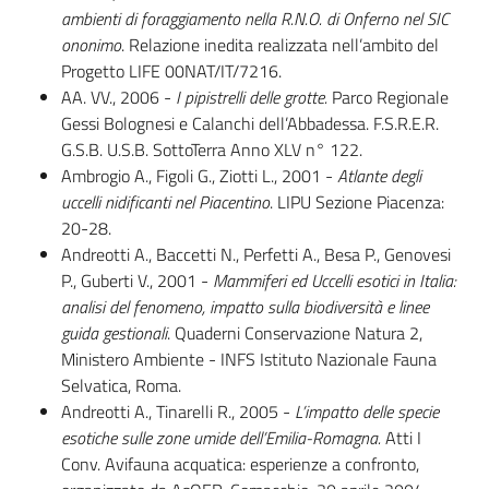
ambienti di foraggiamento nella R.N.O. di Onferno nel SIC
ononimo
. Relazione inedita realizzata nell’ambito del
Foreste
Progetto LIFE 00NAT/IT/7216.
AA. VV., 2006 -
I pipistrelli delle grotte.
Parco Regionale
Gessi Bolognesi e Calanchi dell’Abbadessa. F.S.R.E.R.
Biodiversità
G.S.B. U.S.B. SottoTerra Anno XLV n° 122.
Ambrogio A., Figoli G., Ziotti L., 2001 -
Atlante degli
uccelli nidificanti nel Piacentino
. LIPU Sezione Piacenza:
Consultazione
20-28.
Andreotti A., Baccetti N., Perfetti A., Besa P., Genovesi
P., Guberti V., 2001 -
Mammiferi ed Uccelli esotici in Italia:
analisi del fenomeno, impatto sulla biodiversità e linee
guida gestionali
. Quaderni Conservazione Natura 2,
Seguici
Ministero Ambiente - INFS Istituto Nazionale Fauna
su
Selvatica, Roma.
Andreotti A., Tinarelli R., 2005 -
L’impatto delle specie
esotiche sulle zone umide dell’Emilia-Romagna.
Atti I
Conv. Avifauna acquatica: esperienze a confronto,