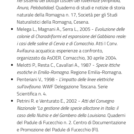
nel sistema dei biotopi costieri del ravennate (Amphibia,
Anura, Pelobatidae)
. Quaderno di studi e notizie di storia
naturale della Romagna n. 17, Società per gli Studi
Naturalistici della Romagna, Cesena.
Melega L., Magnani A., Serra L., 2005 -
Evoluzione delle
colonie di Charadriformi ed espansione del Gabbiano reale:
i casi delle saline di Cervia e di Comacchio
. Atti I Conv.
Avifauna acquatica: esperienze a confronto,
organizzato da AsOER. Comacchio, 30 aprile 2004.
Melotti P., Resta C., Cavallari A., 1987 -
Specie ittiche
esotiche in Emilia-Romagna
. Regione Emilia-Romagna.
Penteriani V., 1998 -
L’impatto delle linee elettriche
sull’avifauna
. WWF Delegazione Toscana. Serie
Scientifica n. 4.
Petrini R. e Venturato E., 2002 -
Atti del Convegno
Nazionale “La gestione delle specie alloctone in Italia: il
caso della Nutria e del Gambero della Louisiana
. Quaderni
del Padule di Fucecchio n. 2. Centro di Documentazione
e Promozione del Padule di Fucecchio (FI).