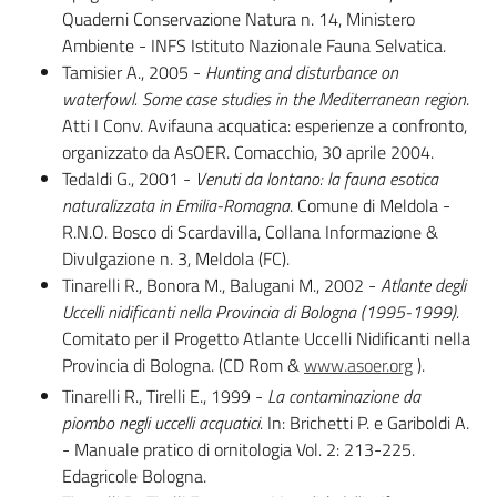
Quaderni Conservazione Natura n. 14, Ministero
Ambiente - INFS Istituto Nazionale Fauna Selvatica.
Tamisier A., 2005 -
Hunting and disturbance on
waterfowl. Some case studies in the Mediterranean region
.
Atti I Conv. Avifauna acquatica: esperienze a confronto,
organizzato da AsOER. Comacchio, 30 aprile 2004.
Tedaldi G., 2001 -
Venuti da lontano: la fauna esotica
naturalizzata in Emilia-Romagna
. Comune di Meldola -
R.N.O. Bosco di Scardavilla, Collana Informazione &
Divulgazione n. 3, Meldola (FC).
Tinarelli R., Bonora M., Balugani M., 2002 -
Atlante degli
Uccelli nidificanti nella Provincia di Bologna (1995-1999).
Comitato per il Progetto Atlante Uccelli Nidificanti nella
Provincia di Bologna. (CD Rom &
www.asoer.org
).
Tinarelli R., Tirelli E., 1999 -
La contaminazione da
piombo negli uccelli acquatici.
In: Brichetti P. e Gariboldi A.
- Manuale pratico di ornitologia Vol. 2: 213-225.
Edagricole Bologna.