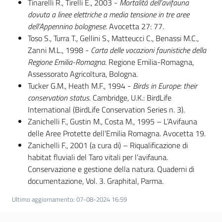
Tinarelli R., Tirelli E., 2003 -
Mortalità dell’avifauna
dovuta a linee elettriche a media tensione in tre aree
dell’Appennino bolognese
. Avocetta 27: 77.
Toso S., Turra T., Gellini S., Matteucci C., Benassi M.C.,
Zanni M.L., 1998 -
Carta delle vocazioni faunistiche della
Regione Emilia-Romagna
. Regione Emilia-Romagna,
Assessorato Agricoltura, Bologna.
Tucker G.M., Heath M.F., 1994 -
Birds in
Europe
: their
conservation status
. Cambridge, U.K.: BirdLife
International (BirdLife Conservation Series n. 3).
Zanichelli F., Gustin M., Costa M., 1995 – L’Avifauna
delle Aree Protette dell’Emilia Romagna. Avocetta 19.
Zanichelli F., 2001 (a cura di) – Riqualificazione di
habitat fluviali del Taro vitali per l’avifauna.
Conservazione e gestione della natura. Quaderni di
documentazione, Vol. 3. Graphital, Parma.
Ultimo aggiornamento
:
07-08-2024 16:59