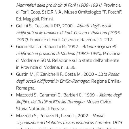
Mammiferi della provincia di Forlì (1989-1991).
Provincia
di Forlì, Coop. St.E.R.N.A., Museo Ornitologico "F. Foschi".
Ed. Maggioli, Rimini.
Gellini S., Ceccarelli P.P., 2000 -
Atlante degli uccelli
nidificanti nelle province di Forlì-Cesena e Ravenna (1995-
1997).
Province di Forlì-Cesena e Ravenna: 1-212.
Giannella C. e Rabacchi R., 1992 -
Atlante degli uccelli
nidificanti in provincia di Modena (1982-1990).
Provincia
di Modena e SOM. Relazione sullo stato dell'ambiente
in Provincia di Modena. n. 3: 36.
Gustin M., F. Zanichelli F., Costa M., 2000 -
Lista Rossa
degli uccelli nidificanti in Emilia-Romagna
. Regione Emilia-
Romagna.
Mazzotti S., Caramori G., Barbieri C., 1999 -
Atlante degli
Anfibi e dei Rettili dell’Emilia Romagna.
Museo Civico
Storia Naturale di Ferrara.
Mazzotti S., Penazzi R., Lizzio L., 2002 -
Nuove
segnalazioni di Pelobates fuscus insubricus Cornalia, 1873