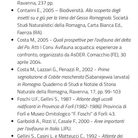
Ravenna, 237 pp.
Contarini E., 2005 – Biodiversità.
All
a scoperta degli
insetti su e giù per la Vena del Gesso Romagnola.
Società
Studi Naturalistici della Romagna, Carta Bianca Ed.,
Faenza (RA).
Costa M., 2005 -
Quali prospettive per l’avifauna del delta
del Po
. Atti I Conv. Avifauna acquatica: esperienze a
confronto, organizzato da AsOER. Comacchio (FE), 30
aprile 2004.
Costa M., Lazzari G., Penazzi R., 2002 -
Prima
segnalazione di Cobite mascherato
(Sabanejewia larvata)
in Romagna
. Quaderno di Studi e Notizie di Storia
Naturale della Romagna, Ravenna, 17, pp. 99-103
Foschi U.F., Gellini S., 1987 -
Atlante degli uccelli
nidificanti in Provincia di Forlì (1982-1986).
Provincia di
Forlì e Museo Ornitologico "F. Foschi" di Forlì: 43.
Gariboldi A., Rizzi V., Casale F., 2000 -
Aree importanti
per l’avifauna in Italia
. LIPU.
Gellini S., Casini L. e Matteucci C., 1992 -
Atlante dei