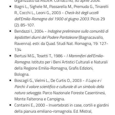
organizzato da AsOER. Comacchio, 30 aprile 2004.
Bagni L., Sighele M., Passarella M., Premuda G., Tinarelli
R., Cocchi L., Leoni G., 2003 -
Check-list degli uccelli
dell’Emilia-Romagna dal 1900 al giugno 2003
. Picus 29
Ambiente
(2): 85-107.
Bendazzi I., 2004 -
Indagine preliminare sulla comunità di
lepidotteri diurni del Podere Pantaleone
(Bagnacavallo,
Argomenti
Ravenna). estr. da Quad. Studi Nat. Romagna, 19: 127-
134
Novità
Bertusi M.G., Tosetti T., 1986 -
I Mammiferi dell’Emilia-
Romagna
. Istituto per i Beni Artistici Culturali e Naturali
Servizi
della Regione Emilia-Romagna, Grafis Edizioni,
Bologna.
Leggi Atti Bandi
Boscagli G., Vielmi L., De Curtis O., 2003 -
Il Lupo e i
Parchi: il valore scientifico e culturale di un simbolo della
natura selvaggia.
Parco Nazionale Foreste Casentinesi,
Monte Falterona e Campigna.
Piani Programmi
Contarini E., 2000 - Invertebrati in case, cortili e giardini
Progetti
della pianura emiliano-romagnola. Ed. Mistral,