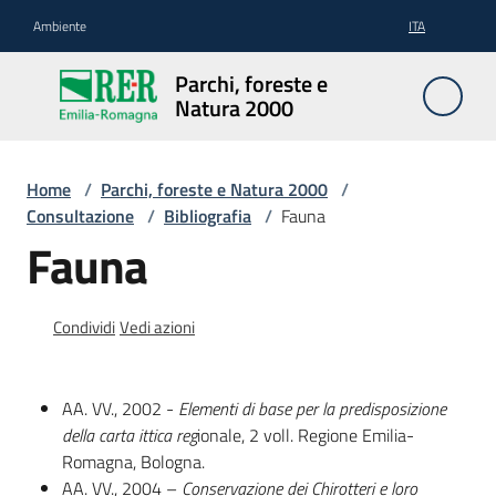
Vai al contenuto
Vai alla navigazione
Vai al footer
Ambiente
ITA
Parchi,
Parchi, foreste e
foreste
Natura 2000
e
Natura
2000
Home
/
Parchi, foreste e Natura 2000
/
Consultazione
/
Bibliografia
/
Fauna
Fauna
Aree
Protette
Condividi
Vedi azioni
Rete
AA. VV., 2002 -
Elementi di base per la predisposizione
Natura
della carta ittica reg
ionale, 2 voll. Regione Emilia-
2000
Romagna, Bologna.
AA. VV., 2004 –
Conservazione dei Chirotteri e loro