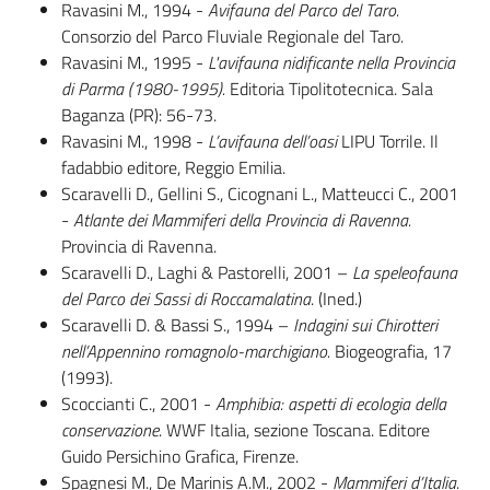
Ravasini M., 1994 -
Avifauna del Parco del Taro.
Consorzio del Parco Fluviale Regionale del Taro.
Ravasini M., 1995 -
L'avifauna nidificante nella Provincia
di Parma (1980-1995).
Editoria Tipolitotecnica. Sala
Baganza (PR): 56-73.
Ravasini M., 1998 -
L’avifauna dell’oasi
LIPU Torrile. Il
fadabbio editore, Reggio Emilia.
Scaravelli D., Gellini S., Cicognani L., Matteucci C., 2001
-
Atlante dei Mammiferi della Provincia di Ravenna.
Provincia di Ravenna.
Scaravelli D., Laghi & Pastorelli, 2001 –
La speleofauna
del Parco dei Sassi di Roccamalatina
. (Ined.)
Scaravelli D. & Bassi S., 1994 –
Indagini sui Chirotteri
nell’Appennino romagnolo-marchigiano.
Biogeografia, 17
(1993).
Scoccianti C., 2001 -
Amphibia: aspetti di ecologia della
conservazione
. WWF Italia, sezione Toscana. Editore
Guido Persichino Grafica, Firenze.
Spagnesi M., De Marinis A.M., 2002 -
Mammiferi d’Italia
.