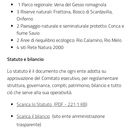
1 Parco regionale: Vena del Gesso romagnola
3 Riserve naturali: Frattona, Bosco di Scardavilla,
Onferno
2 Paesaggio naturale e seminaturale protetto: Conca e
Ambiente
fiume Savio
2 Aree di riequilibrio ecologico: Rio Calamino, Rio Melo
Argomenti
4 siti Rete Natura 2000
Statuto e bilancio:
Novità
Lo statuto è il documento che ogni ente adotta su
Servizi
approvazione del Comitato esecutivo, per regolamentare
struttura, governance, compiti, patrimonio, bilancio e tutto
Leggi Atti Bandi
ciò che serve alla sua operatività.
Scarica lo Statuto
(
PDF
-
221,1 KB
)
Scarica il bilancio
(sito ente amministrazione
Piani Programmi
trasparente)
Progetti