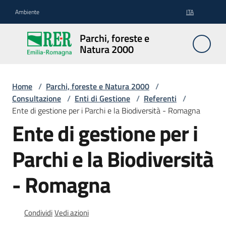
Vai al contenuto
Vai alla navigazione
Vai al footer
Ambiente
ITA
Parchi,
Parchi, foreste e
foreste
Natura 2000
e
Natura
2000
Home
/
Parchi, foreste e Natura 2000
/
Consultazione
/
Enti di Gestione
/
Referenti
/
Ente di gestione per i Parchi e la Biodiversità - Romagna
Ente di gestione per i
Aree
Protette
Parchi e la Biodiversità
- Romagna
Rete
Natura
2000
Condividi
Vedi azioni