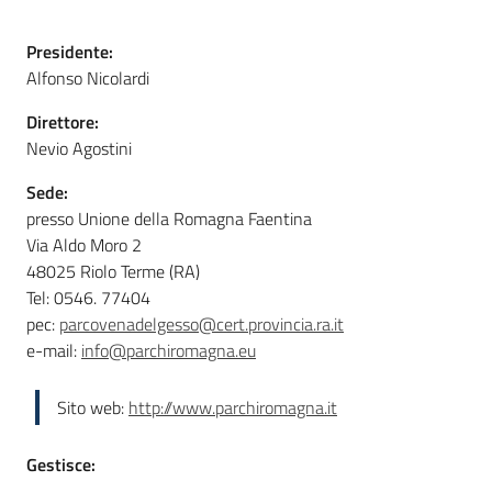
Foreste
Presidente:
Alfonso Nicolardi
Direttore:
Biodiversità
Nevio Agostini
Sede:
presso Unione della Romagna Faentina
Consultazione
Via Aldo Moro 2
48025 Riolo Terme (RA)
Tel: 0546. 77404
pec:
parcovenadelgesso@cert.provincia.ra.it
Seguici
e-mail:
info@parchiromagna.eu
su
Sito web:
http://www.parchiromagna.it
Gestisce: