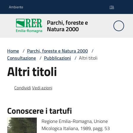
Vai al contenuto
Vai alla navigazione
Vai al footer
Ambiente
ITA
Parchi,
Parchi, foreste e
foreste
Natura 2000
e
Natura
2000
Home
/
Parchi, foreste e Natura 2000
/
Consultazione
/
Pubblicazioni
/
Altri titoli
Altri titoli
Aree
Protette
Condividi
Vedi azioni
Rete
Conoscere i tartufi
Natura
Regione Emilia-Romagna, Unione
2000
Micologica Italiana, 1989, pagg. 53