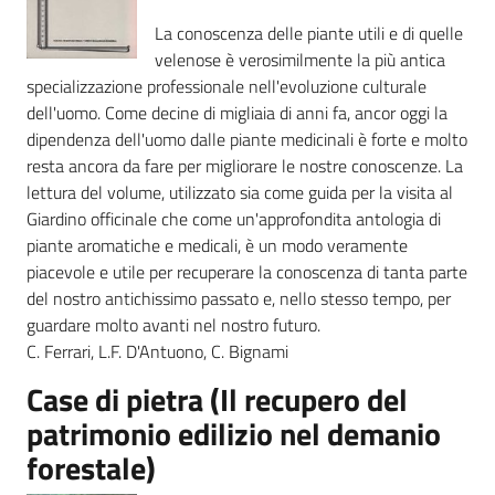
La conoscenza delle piante utili e di quelle
velenose è verosimilmente la più antica
specializzazione professionale nell'evoluzione culturale
Ambiente
dell'uomo. Come decine di migliaia di anni fa, ancor oggi la
dipendenza dell'uomo dalle piante medicinali è forte e molto
resta ancora da fare per migliorare le nostre conoscenze. La
Argomenti
lettura del volume, utilizzato sia come guida per la visita al
Giardino officinale che come un'approfondita antologia di
Novità
piante aromatiche e medicali, è un modo veramente
piacevole e utile per recuperare la conoscenza di tanta parte
Servizi
del nostro antichissimo passato e, nello stesso tempo, per
guardare molto avanti nel nostro futuro.
Leggi Atti Bandi
C. Ferrari, L.F. D'Antuono, C. Bignami
Case di pietra (Il recupero del
patrimonio edilizio nel demanio
Piani Programmi
forestale)
Progetti