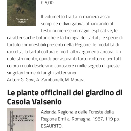
€ 5,00.
Foreste
Il volumetto tratta in maniera assai
semplice e divulgativa, affiancando al
testo numerose immagini esplicative, le
Biodiversità
caratteristiche botaniche e la biologia dei tartufi, le specie di
tartufo commestibili presenti nella Regione, le modalità di
raccolta, la tartuficoltura e molti altri argomenti ancora. Un
utile strumento, quindi, per aspiranti tartuficoltori e per tutti
Consultazione
coloro i quali desiderano conoscere i mille segreti di queste
singolari forme di funghi sotterranei.
Autori: G. Govi, A. Zambonelli, M. Morara
Le piante officinali del giardino di
Seguici
Casola Valsenio
su
Azienda Regionale delle Foreste della
Regione Emilia-Romagna, 1987, 119 pp.
ESAURITO.