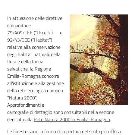
Foreste
In attuazione delle direttive
comunitarie
79/409/CEE ("Uccelli")
e
Biodiversità
92/43/CEE ("Habitat")
relative alla conservazione
degli habitat naturali, della
Consultazione
flora e della fauna
selvatiche, la Regione
Emilia-Romagna concorre
all'istituzione e alla gestione
della rete ecologica europea
Seguici
"Natura 2000".
su
Approfondimenti e
cartografie di dettaglio sono consultabili nella sezione
dedicata alla
Rete Natura 2000 in Emilia-Romagna
.
Le foreste sono la forma di copertura del suolo più diffusa