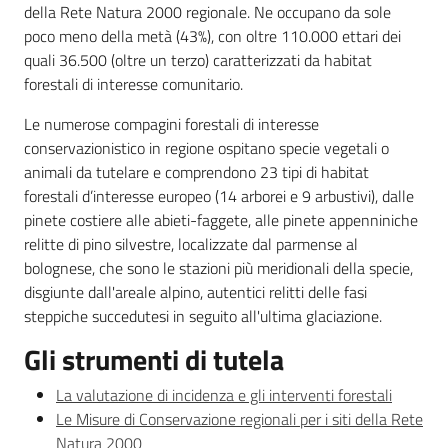
della Rete Natura 2000 regionale. Ne occupano da sole
poco meno della metà (43%), con oltre 110.000 ettari dei
quali 36.500 (oltre un terzo) caratterizzati da habitat
forestali di interesse comunitario.
Ambiente
Le numerose compagini forestali di interesse
conservazionistico in regione ospitano specie vegetali o
Argomenti
animali da tutelare e comprendono 23 tipi di habitat
forestali d’interesse europeo (14 arborei e 9 arbustivi), dalle
Novità
pinete costiere alle abieti-faggete, alle pinete appenniniche
relitte di pino silvestre, localizzate dal parmense al
Servizi
bolognese, che sono le stazioni più meridionali della specie,
disgiunte dall'areale alpino, autentici relitti delle fasi
Leggi Atti Bandi
steppiche succedutesi in seguito all'ultima glaciazione.
Gli strumenti di tutela
La valutazione di incidenza e gli interventi forestali
Piani Programmi
Le Misure di Conservazione regionali per i siti della Rete
Progetti
Natura 2000