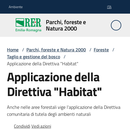
Vai al contenuto
Vai alla navigazione
Vai al footer
Ambiente
ITA
Parchi,
Parchi, foreste e
foreste
Natura 2000
e
Natura
2000
Home
/
Parchi, foreste e Natura 2000
/
Foreste
/
Taglio e gestione del bosco
/
Applicazione della Direttiva "Habitat"
Applicazione della
Aree
Protette
Direttiva "Habitat"
Rete
Anche nelle aree forestali vige l'applicazione della Direttiva
Natura
comunitaria di tutela degli ambienti naturali
2000
Condividi
Vedi azioni