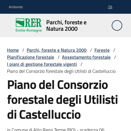
Vai al contenuto
Vai alla navigazione
Vai al footer
Ambiente
ITA
Parchi,
Parchi, foreste e
foreste
Natura 2000
e
Natura
2000
Home
/
Parchi, foreste e Natura 2000
/
Foreste
/
Pianificazione forestale
/
Assestamento forestale
/
I piani di gestione forestale vigenti
/
Piano del Consorzio forestale degli Utilisti di Castelluccio
Aree
Piano del Consorzio
Protette
forestale degli Utilisti
Rete
di Castelluccio
Natura
2000
in Comune di Alto Reno Terme (BO) - scadenza 06