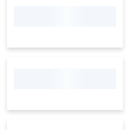
Ambiente
Argomenti
Novità
Servizi
Leggi Atti Bandi
Piani Programmi
Progetti