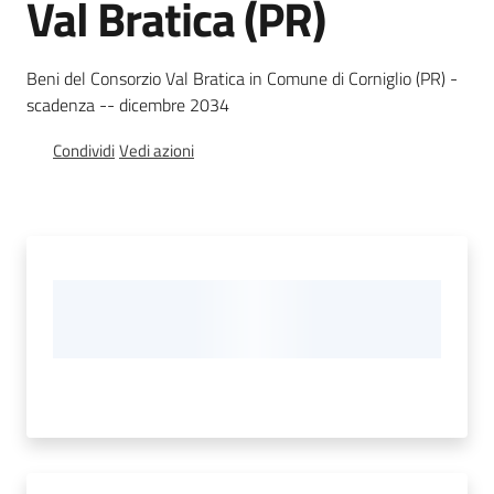
Val Bratica (PR)
Foreste
Beni del Consorzio Val Bratica in Comune di Corniglio (PR) -
scadenza -- dicembre 2034
Biodiversità
Condividi
Vedi azioni
Consultazione
Seguici
su