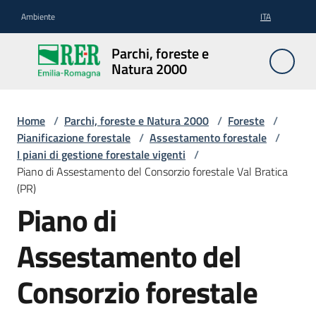
Vai al contenuto
Vai alla navigazione
Vai al footer
Ambiente
ITA
Parchi,
Parchi, foreste e
foreste
Natura 2000
e
Natura
2000
Home
/
Parchi, foreste e Natura 2000
/
Foreste
/
Pianificazione forestale
/
Assestamento forestale
/
I piani di gestione forestale vigenti
/
Piano di Assestamento del Consorzio forestale Val Bratica
Aree
(PR)
Protette
Piano di
Assestamento del
Rete
Natura
Consorzio forestale
2000