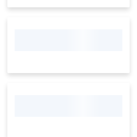
Ambiente
Argomenti
Novità
Servizi
Leggi Atti Bandi
Piani Programmi
Progetti