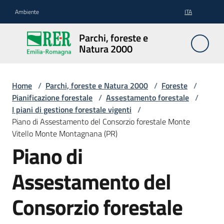
Vai al contenuto
Vai alla navigazione
Vai al footer
Ambiente
ITA
Parchi,
Parchi, foreste e
foreste
Natura 2000
e
Natura
2000
Home
/
Parchi, foreste e Natura 2000
/
Foreste
/
Pianificazione forestale
/
Assestamento forestale
/
I piani di gestione forestale vigenti
/
Piano di Assestamento del Consorzio forestale Monte
Aree
Vitello Monte Montagnana (PR)
Protette
Piano di
Assestamento del
Rete
Natura
Consorzio forestale
2000