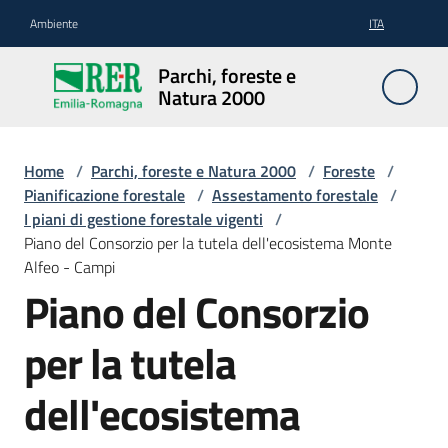
Vai al contenuto
Vai alla navigazione
Vai al footer
Ambiente
ITA
Parchi,
Parchi, foreste e
foreste
Natura 2000
e
Natura
2000
Home
/
Parchi, foreste e Natura 2000
/
Foreste
/
Pianificazione forestale
/
Assestamento forestale
/
I piani di gestione forestale vigenti
/
Piano del Consorzio per la tutela dell'ecosistema Monte
Aree
Alfeo - Campi
Protette
Piano del Consorzio
per la tutela
Rete
Natura
dell'ecosistema
2000