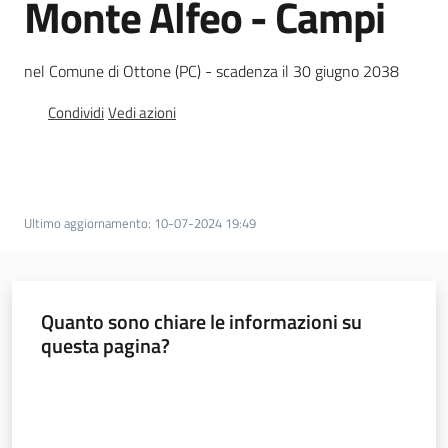
Monte Alfeo - Campi
Foreste
nel Comune di Ottone (PC) - scadenza il 30 giugno 2038
Condividi
Vedi azioni
Biodiversità
Consultazione
Ultimo aggiornamento
:
10-07-2024 19:49
Seguici
Quanto sono chiare le informazioni su
su
questa pagina?
Valuta da 1 a 5 stelle