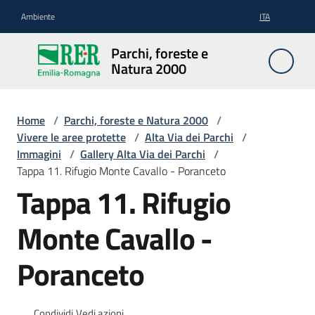
Vai al contenuto
Vai alla navigazione
Vai al footer
Ambiente
ITA
Parchi,
Parchi, foreste e
foreste
Natura 2000
e
Natura
2000
Home
/
Parchi, foreste e Natura 2000
/
Vivere le aree protette
/
Alta Via dei Parchi
/
Immagini
/
Gallery Alta Via dei Parchi
/
Tappa 11. Rifugio Monte Cavallo - Poranceto
Aree
Tappa 11. Rifugio
Protette
Monte Cavallo -
Rete
Poranceto
Natura
2000
Condividi
Vedi azioni