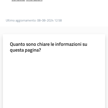
Foreste
Ultimo aggiornamento
:
08-08-2024 12:58
Biodiversità
Quanto sono chiare le informazioni su
Consultazione
questa pagina?
Valuta da 1 a 5 stelle
Seguici
su