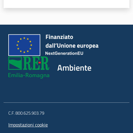
Ambiente
Argomenti
Novità
Ambiente
Servizi
Leggi Atti Bandi
C.F. 800.625.903.79
Piani Programmi
Impostazioni cookie
Progetti