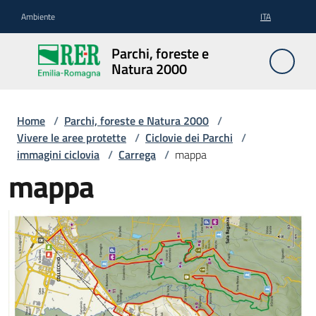
Vai al contenuto
Vai alla navigazione
Vai al footer
Ambiente
ITA
Parchi,
Parchi, foreste e
foreste
Natura 2000
e
Natura
2000
Home
/
Parchi, foreste e Natura 2000
/
Vivere le aree protette
/
Ciclovie dei Parchi
/
immagini ciclovia
/
Carrega
/
mappa
mappa
Aree
Protette
Rete
Natura
2000