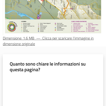
Foreste
Biodiversità
Dimensione: 1.6 MB
—
Clicca per scaricare l'immagine in
dimensione originale
Consultazione
Quanto sono chiare le informazioni su
questa pagina?
Seguici
Valuta da 1 a 5 stelle
su