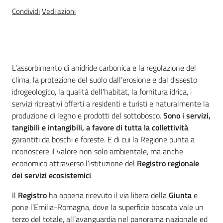
Condividi
Vedi azioni
Ambiente
Introduzione
L’assorbimento di anidride carbonica e la regolazione del
Argomenti
clima, la protezione del suolo dall’erosione e dal dissesto
idrogeologico, la qualità dell’habitat, la fornitura idrica, i
Novità
servizi ricreativi offerti a residenti e turisti e naturalmente la
produzione di legno e prodotti del sottobosco.
Sono i servizi,
Servizi
tangibili e intangibili, a favore di tutta la collettività
,
garantiti da boschi e foreste. E di cui la Regione punta a
riconoscere il valore non solo ambientale, ma anche
Leggi Atti Bandi
economico attraverso l’istituzione del
Registro regionale
dei servizi ecosistemici
.
Il
Registro
ha appena ricevuto il via libera della
Giunta
e
Piani Programmi
pone l’Emilia-Romagna, dove la superficie boscata vale un
Progetti
terzo del totale, all’avanguardia nel panorama nazionale ed