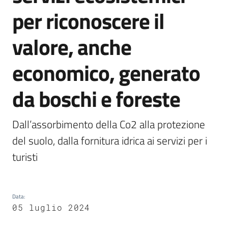
per riconoscere il
Foreste
valore, anche
Biodiversità
economico, generato
da boschi e foreste
Consultazione
Dall’assorbimento della Co2 alla protezione 
del suolo, dalla fornitura idrica ai servizi per i 
Seguici
su
Data
:
05 luglio 2024