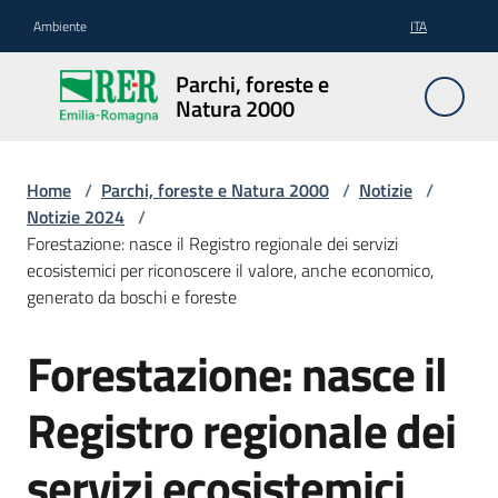
Vai al contenuto
Vai alla navigazione
Vai al footer
Ambiente
ITA
Parchi,
Parchi, foreste e
foreste
Natura 2000
e
Natura
2000
Home
/
Parchi, foreste e Natura 2000
/
Notizie
/
Notizie 2024
/
Forestazione: nasce il Registro regionale dei servizi
ecosistemici per riconoscere il valore, anche economico,
Aree
generato da boschi e foreste
Protette
Forestazione: nasce il
Salta al contenuto
Rete
Registro regionale dei
Natura
2000
servizi ecosistemici