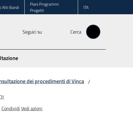
Piani Programmi
i Atti Bandi
ITA
Progetti
Seguici su
Cerca
ltazione
nsultazione dei procedimenti di Vinca
/
O)
Condividi
Vedi azioni