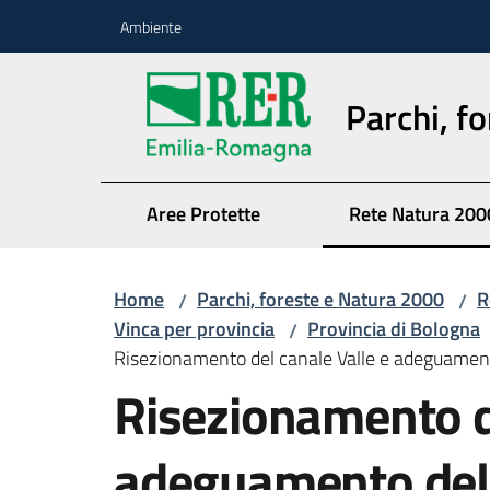
Vai al contenuto
Vai alla navigazione
Vai al footer
Ambiente
Parchi, f
Aree Protette
Rete Natura 200
Home
Parchi, foreste e Natura 2000
R
/
/
Vinca per provincia
Provincia di Bologna
/
Risezionamento del canale Valle e adeguamento
Risezionamento de
adeguamento dell