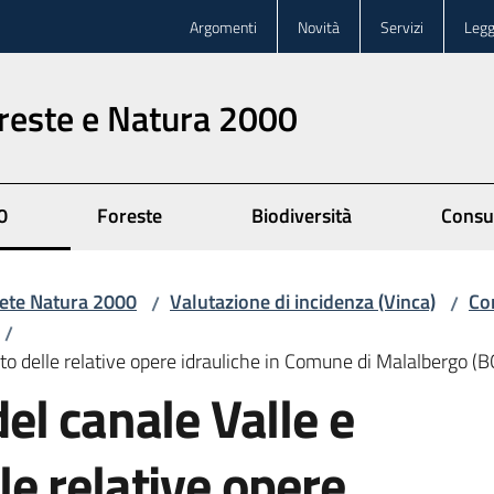
Argomenti
Novità
Servizi
Legg
oreste e Natura 2000
0
Foreste
Biodiversità
Consu
ete Natura 2000
Valutazione di incidenza (Vinca)
Co
/
/
/
 delle relative opere idrauliche in Comune di Malalbergo (B
l canale Valle e
e relative opere