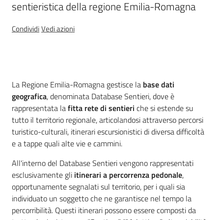
sentieristica della regione Emilia-Romagna
Foreste
Condividi
Vedi azioni
Biodiversità
Cos'è
La Regione Emilia-Romagna gestisce la
base dati
geografica
, denominata Database Sentieri, dove è
Consultazione
rappresentata la
fitta rete di sentieri
che si estende su
tutto il territorio regionale, articolandosi attraverso percorsi
turistico-culturali, itinerari escursionistici di diversa difficoltà
e a tappe quali alte vie e cammini.
Seguici
All'interno del Database Sentieri vengono rappresentati
su
esclusivamente gli
itinerari a percorrenza pedonale
,
opportunamente segnalati sul territorio, per i quali sia
individuato un soggetto che ne garantisce nel tempo la
percorribilità. Questi itinerari possono essere composti da