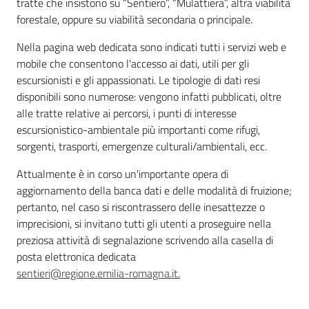
tratte che insistono su “Sentiero”, “Mulattiera”, altra viabilità
forestale, oppure su viabilità secondaria o principale.
Nella pagina web dedicata sono indicati tutti i servizi web e
Ambiente
mobile che consentono l'accesso ai dati, utili per gli
escursionisti e gli appassionati. Le tipologie di dati resi
disponibili sono numerose: vengono infatti pubblicati, oltre
Argomenti
alle tratte relative ai percorsi, i punti di interesse
escursionistico-ambientale più importanti come rifugi,
Novità
sorgenti, trasporti, emergenze culturali/ambientali, ecc.
Attualmente è in corso un'importante opera di
Servizi
aggiornamento della banca dati e delle modalità di fruizione;
pertanto, nel caso si riscontrassero delle inesattezze o
Leggi Atti Bandi
imprecisioni, si invitano tutti gli utenti a proseguire nella
preziosa attività di segnalazione scrivendo alla casella di
posta elettronica dedicata
sentieri@regione.emilia-romagna.it.
Piani Programmi
Progetti