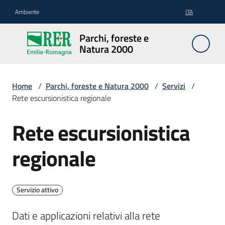
Vai al contenuto
Vai alla navigazione
Vai al footer
Ambiente
ITA
Parchi,
Parchi, foreste e
foreste
Natura 2000
e
Natura
2000
Home
/
Parchi, foreste e Natura 2000
/
Servizi
/
Rete escursionistica regionale
Rete escursionistica
Salta al contenuto
Aree
Protette
regionale
Rete
Servizio attivo
Natura
2000
Dati e applicazioni relativi alla rete 