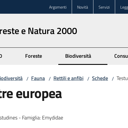
Argomenti
Novità
Servizi
Legg
oreste e Natura 2000
0
Foreste
Biodiversità
Consu
iodiversità
Fauna
Rettili e anfibi
Schede
Testu
/
/
/
/
tre europea
estudines - Famiglia: Emydidae