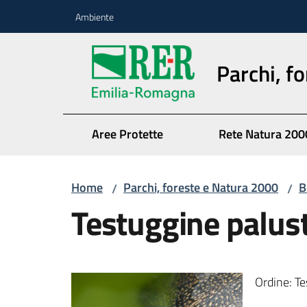
Vai al contenuto
Vai alla navigazione
Vai al footer
Ambiente
Parchi, f
Aree Protette
Rete Natura 200
Home
Parchi, foreste e Natura 2000
B
/
/
Testuggine palus
Ordine: T