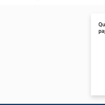
Qu
pa
Valut