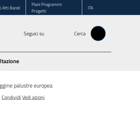
Piani Programmi
i Atti Bandi
ITA
Progetti
Seguici su
Cerca
ltazione
ggine palustre europea
Condividi
Vedi azioni