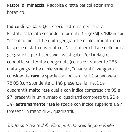
Fattori di minaccia:
Raccolta diretta per collezionismo
botanico.
Indice di rarità
:
99,6 - specie estremamente rara.
Ambiente
E' stato calcolato secondo la formula:
1 - (n/N) x 100
in cui
"n" è il numero delle unità geografiche di rilevamento in cui
Argomenti
la specie è stata rinvenuta e "N" il numero totale delle unità
geografiche per il territorio investigato. Per l'indagine
Novità
condotta sul territorio regionale (complessivamente 285
unità geografiche di rilevamento, "quadranti") vengono
Servizi
considerate
rare
le specie con indice di rarità superiore a
78.08 (corrispondente a 148 presenze, la metà dei
quadranti),
molto rare
quelle con indice compreso tra 95 e
Leggi Atti Bandi
97 (presenti in un numero di quadranti compreso tra 20 e
34),
estremamente rare
le specie con indice superiore a 97
(presenti in meno di 20 quadranti).
Piani Programmi
Tratto da "Atlante della Flora protetta della Regione Emilia-
Progetti