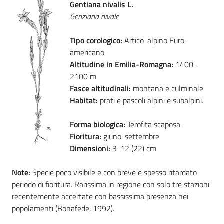
Gentiana nivalis L.
Genziana nivale
Foreste
Tipo corologico:
Artico-alpino Euro-
americano
Biodiversità
Altitudine in Emilia-Romagna:
1400-
2100 m
Fasce altitudinali:
montana e culminale
Habitat:
prati e pascoli alpini e subalpini.
Consultazione
Forma biologica:
Terofita scaposa
Fioritura:
giuno-settembre
Dimensioni:
3-12 (22) cm
Seguici
su
Note:
Specie poco visibile e con breve e spesso ritardato
periodo di fioritura. Rarissima in regione con solo tre stazioni
recentemente accertate con bassissima presenza nei
popolamenti (Bonafede, 1992).