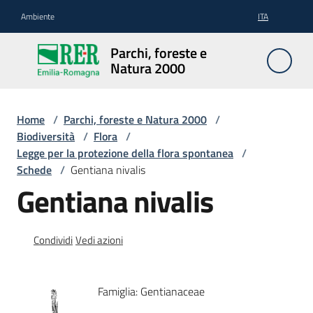
Vai al contenuto
Vai alla navigazione
Vai al footer
Ambiente
ITA
Parchi,
Parchi, foreste e
foreste
Natura 2000
e
Natura
2000
Home
/
Parchi, foreste e Natura 2000
/
Biodiversità
/
Flora
/
Legge per la protezione della flora spontanea
/
Schede
/
Gentiana nivalis
Aree
Gentiana nivalis
Protette
Condividi
Vedi azioni
Rete
Natura
2000
Famiglia: Gentianaceae