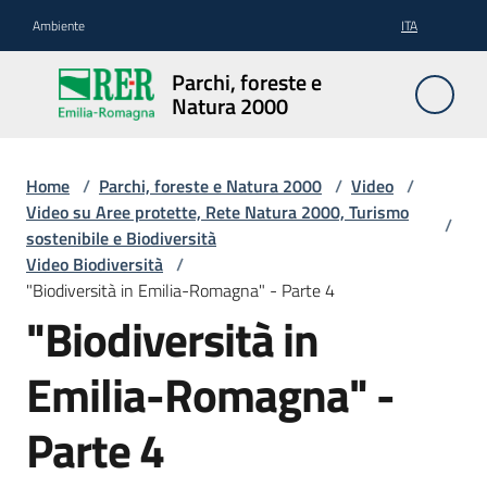
Vai al contenuto
Vai alla navigazione
Vai al footer
Ambiente
ITA
Parchi,
Parchi, foreste e
foreste
Natura 2000
e
Natura
2000
Home
/
Parchi, foreste e Natura 2000
/
Video
/
Video su Aree protette, Rete Natura 2000, Turismo
/
sostenibile e Biodiversità
Video Biodiversità
/
Aree
"Biodiversità in Emilia-Romagna" - Parte 4
Protette
"Biodiversità in
Emilia-Romagna" -
Rete
Natura
Parte 4
2000