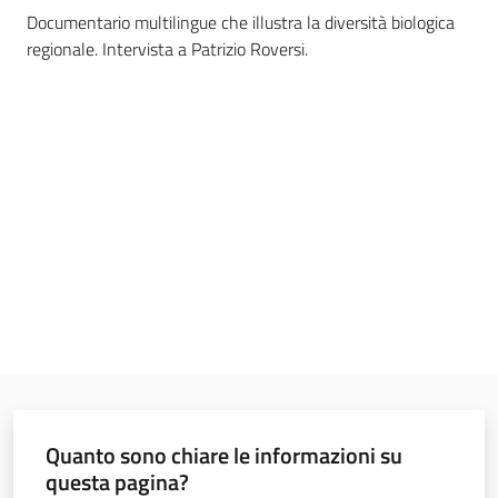
Documentario multilingue che illustra la diversità biologica
Foreste
regionale. Intervista a Patrizio Roversi.
Biodiversità
Consultazione
Seguici
su
Quanto sono chiare le informazioni su
questa pagina?