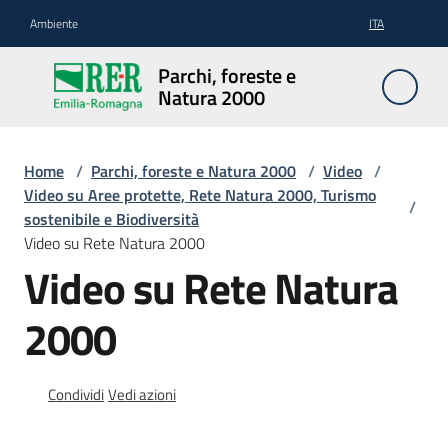
Vai al contenuto
Vai alla navigazione
Vai al footer
Ambiente
ITA
Parchi,
Parchi, foreste e
foreste
Natura 2000
e
Natura
2000
Home
/
Parchi, foreste e Natura 2000
/
Video
/
Video su Aree protette, Rete Natura 2000, Turismo
/
sostenibile e Biodiversità
Video su Rete Natura 2000
Aree
Video su Rete Natura
Protette
2000
Rete
Natura
Condividi
Vedi azioni
2000