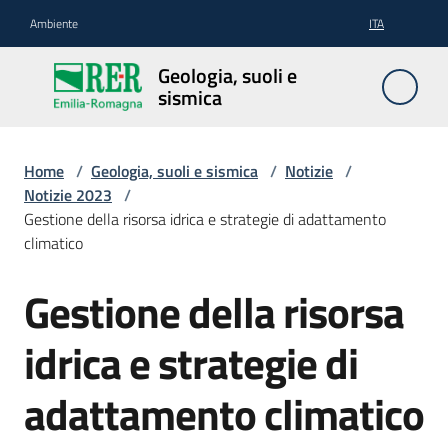
Vai al contenuto
Vai alla navigazione
Vai al footer
Ambiente
ITA
Geologia,
Geologia, suoli e
suoli e
sismica
sismica
Home
/
Geologia, suoli e sismica
/
Notizie
/
Notizie 2023
/
Geologia
Gestione della risorsa idrica e strategie di adattamento
climatico
Suoli
Gestione della risorsa
Salta al contenuto
idrica e strategie di
Sismica
adattamento climatico
Cartografia