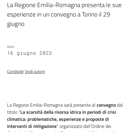
La Regione Emilia-Romagna presenta le sue 
e
banche
esperienze in un convegno a Torino il 29 
dati
giugno
Divulgazione
Data
:
16 giugno 2023
Condividi
Vedi azioni
Seguici
su
Introduzione
La Regione Emilia-Romagna sarà presente al
convegno
dal
titolo “
La scarsità della risorsa idrica in periodi di crisi
climatica: problematiche, esperienze e proposte di
interventi di mitigazione
” organizzato dall’Ordine dei