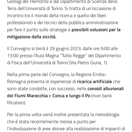
Geologi del Piemonte e dal Dipartimento di Scienze della
Terra dell’Università di Torino. Si tratta di un’occasione di
incontro tra il mondo della ricerca e quello dei liberi
professionisti e dei tecnici della pubblica amministrazione
Ambiente
per fare il punto sulle strategie e
possibili soluzioni per la
mitigazione della siccità
.
Argomenti
Il Convegno si terrà il 29 giugno 2023, dalle ore 9:00 alle
13:00 presso l’Aula Magna ”Tullio Regge” del Dipartimento
Novità
di Fisica dell'Università di Torino (Via Pietro Giuria, 1).
Servizi
Nella prima parte del Convegno, la Regione Emilia-
Romagna presenta le esperienze di
ricarica artificiale
che
Leggi Atti Bandi
sono state condotte, con successo, nelle
conoidi alluvionali
dei Fiumi Marecchia
e
Conca e lungo il Po
(river bank
filtration).
Per la prima volta verrà inoltre presentata la metodologia
Piani Programmi
che è stata recentemente messa a punto per
Progetti
l’individuazione di aree idonee alla realizzazione di impianti di