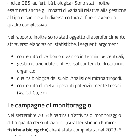
(indice QBS-ar, fertilità biologica). Sono stati inoltre
esaminati anche gli impatti di variabili relative alla gestione,
al tipo di suolo e alla diversa coltura al fine di avere un
Ambiente
quadro complessivo.
Nel rapporto inoltre sono stati oggetto di approfondimento,
Argomenti
attraverso elaborazioni statistiche, i seguenti argomenti:
contenuto di carbonio organico in termini percentuali;
Novità
gestione aziendale e riflessi sul contenuto di carbonio
organico;
Servizi
qualità biologica del suolo. Analisi dei microartropodi;
contenuto di metalli pesanti potenzialmente tossici
Leggi Atti Bandi
(As, Cd, Cu, Zn).
Le campagne di monitoraggio
Nel settembre 2018 è partita un’attività di monitoraggio
Piani Programmi
della qualità dei suoli agricoli (
caratteristiche chimico-
Progetti
fisiche e biologiche
) che è stata completata nel 2023 (5