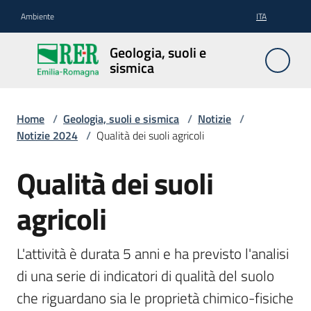
Vai al contenuto
Vai alla navigazione
Vai al footer
Ambiente
ITA
Geologia,
Geologia, suoli e
suoli e
sismica
sismica
Home
/
Geologia, suoli e sismica
/
Notizie
/
Notizie 2024
/
Qualità dei suoli agricoli
Geologia
Qualità dei suoli
Salta al contenuto
Suoli
agricoli
L'attività è durata 5 anni e ha previsto l'analisi 
Sismica
di una serie di indicatori di qualità del suolo 
che riguardano sia le proprietà chimico-fisiche 
Cartografia