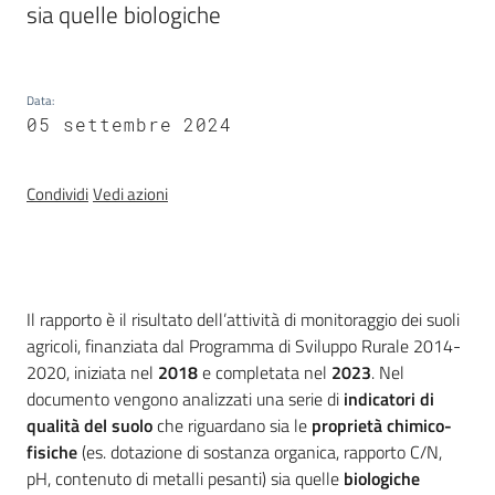
sia quelle biologiche
e
banche
dati
Data
:
05 settembre 2024
Divulgazione
Condividi
Vedi azioni
Seguici
Introduzione
su
Il rapporto è il risultato dell’attività di monitoraggio dei suoli
agricoli, finanziata dal Programma di Sviluppo Rurale 2014-
2020, iniziata nel
2018
e completata nel
2023
. Nel
documento vengono analizzati una serie di
indicatori di
qualità del suolo
che riguardano sia le
proprietà chimico-
fisiche
(es. dotazione di sostanza organica, rapporto C/N,
pH, contenuto di metalli pesanti) sia quelle
biologiche