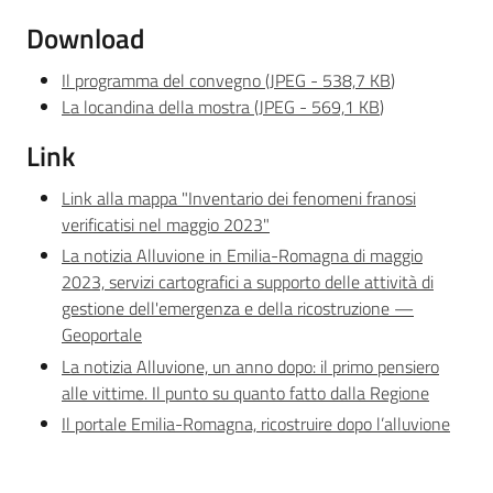
Download
Il programma del convegno
(
JPEG
-
538,7 KB
)
La locandina della mostra
(
JPEG
-
569,1 KB
)
Link
Link alla mappa "Inventario dei fenomeni franosi
verificatisi nel maggio 2023"
La notizia Alluvione in Emilia-Romagna di maggio
2023, servizi cartografici a supporto delle attività di
gestione dell'emergenza e della ricostruzione —
Geoportale
La notizia Alluvione, un anno dopo: il primo pensiero
alle vittime. Il punto su quanto fatto dalla Regione
Il portale Emilia-Romagna, ricostruire dopo l’alluvione