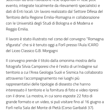
evento, integrate localmente da rilevamenti specialistici e
dati di Enti locali. Un lavoro realizzato dal Settore Difesa del
Territorio della Regione Emilia-Romagna in collaborazione
Ambiente
con le Università degli Studi di Bologna e di Modena e
Reggio Emilia.
Argomenti
Il lavoro è stato illustrato nel corso del convegno “Romagna
sfigurata” che si è tenuto oggi a Forlì presso l’Aula ICARO
Novità
del Liceo Classico G.B. Morgagni
Servizi
Il convegno prende il titolo dalla omonima mostra della
fotografa Silvia Camporesi che è l’esito di un’indagine sul
Leggi Atti Bandi
territorio a cui l’Area Geologia Suoli e Sismica ha collaborato
attraverso l’accompagnamento nei luoghi più
rappresentativi delle tipologie di dissesto che hanno
interessato il territorio e la fornitura di foto e video ripresi
con il drone. La mostra, in cui sono esposte 22 foto di
Piani Programmi
grande formato e un video, si può visitare fino al 16 giugno a
Progetti
Forlì nella Sala del Monte di Pietà (Corso Garibaldi 37).