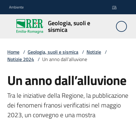
Vai al contenuto
Vai alla navigazione
Vai al footer
Ambiente
ITA
Geologia,
Geologia, suoli e
suoli e
sismica
sismica
Home
/
Geologia, suoli e sismica
/
Notizie
/
Notizie 2024
/
Un anno dall’alluvione
Geologia
Un anno dall’alluvione
Salta al contenuto
Suoli
Tra le iniziative della Regione, la pubblicazione 
dei fenomeni franosi verificatisi nel maggio 
Sismica
2023, un convegno e una mostra
Cartografia