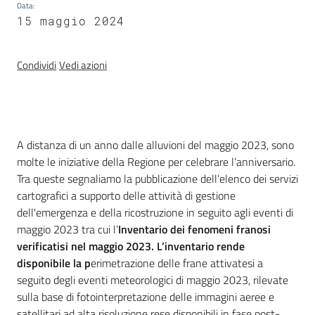
Data
:
e
15 maggio 2024
banche
dati
Condividi
Vedi azioni
Divulgazione
Introduzione
A distanza di un anno dalle alluvioni del maggio 2023, sono
molte le iniziative della Regione per celebrare l’anniversario.
Tra queste segnaliamo la pubblicazione dell’elenco dei servizi
Seguici
cartografici a supporto delle attività di gestione
su
dell'emergenza e della ricostruzione in seguito agli eventi di
maggio 2023 tra cui l’
Inventario dei fenomeni franosi
verificatisi nel maggio 2023. L’inventario rende
disponibile la p
erimetrazione delle frane attivatesi a
seguito degli eventi meteorologici di maggio 2023, rilevate
sulla base di fotointerpretazione delle immagini aeree e
satellitari ad alta risoluzione rese disponibili in fase post-