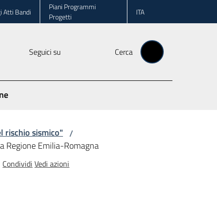
Piani Programmi
i Atti Bandi
ITA
Progetti
Seguici su
Cerca
one
l rischio sismico"
/
ella Regione Emilia-Romagna
Condividi
Vedi azioni