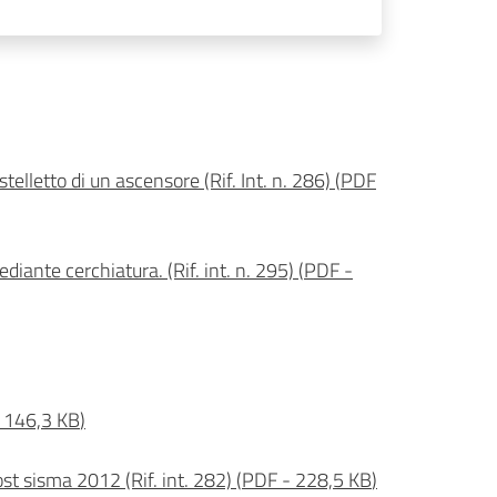
telletto di un ascensore (Rif. Int. n. 286)
(
PDF
diante cerchiatura. (Rif. int. n. 295)
(
PDF
-
146,3 KB
)
ost sisma 2012 (Rif. int. 282)
(
PDF
-
228,5 KB
)