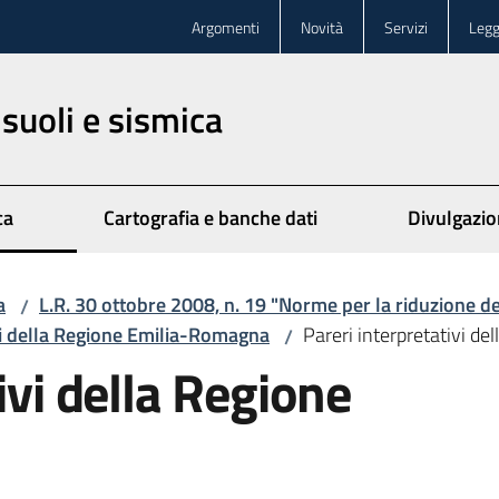
Argomenti
Novità
Servizi
Legg
 suoli e sismica
ca
Cartografia e banche dati
Divulgazi
a
L.R. 30 ottobre 2008, n. 19 "Norme per la riduzione de
/
ari della Regione Emilia-Romagna
Pareri interpretativi d
/
ivi della Regione