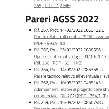
265)
(
PDF
-
1,2 MB
)
Pareri AGSS 2022
Rif. 267, Prot. 14/09/2022.0853122.U
Parere relativo alla pratica “SCIA in varian
(
PDF
-
993,9 KB
)
Rif. 266, Prot. 05/09/2022.0808686.U
Opuscolo informativo (agg. 01/10/2013) ine
(Rif. 266)
(
PDF
-
691,1 KB
)
Rif. 264, Prot. 14/09/2022.0853682.U
Parere tecnico relativo all’eventuale rile
Rif. 262, Prot. 10/05/2022.0455143.U
Adempimenti relativi al progetto delle strut
commerciale ( Rif. 262)
(
PDF
-
754,7 KB
)
Rif. 259, Prot. 15/09/2022.0860748.U
Parere in merito al punto I del par. 2 dell’