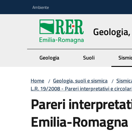
Vai al contenuto
Vai alla navigazione
Vai al footer
Ambiente
Geologia,
Geologia
Suoli
Sismi
Home
Geologia, suoli e sismica
Sismic
/
/
L.R. 19/2008 - Pareri interpretativi e circol
Pareri interpretat
Emilia-Romagna