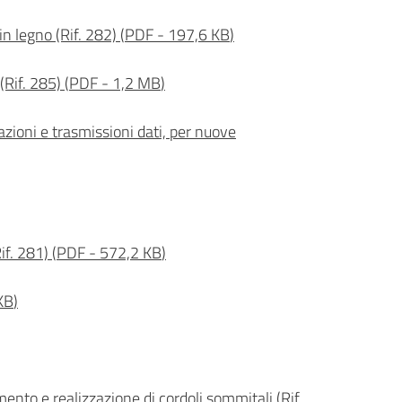
in legno (Rif. 282)
(
PDF
-
197,6 KB
)
(Rif. 285)
(
PDF
-
1,2 MB
)
azioni e trasmissioni dati, per nuove
if. 281)
(
PDF
-
572,2 KB
)
KB
)
nto e realizzazione di cordoli sommitali (Rif.