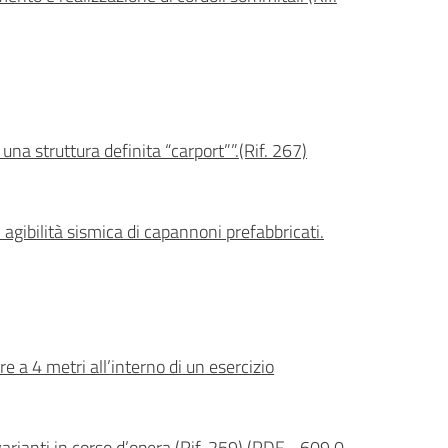
 una struttura definita “carport””.(Rif. 267)
agibilità sismica di capannoni prefabbricati.
re a 4 metri all’interno di un esercizio
varianti in corso d’opera (Rif. 259)
(
PDF
-
609,0