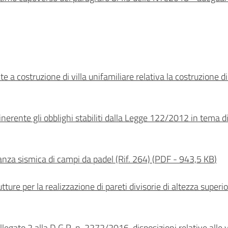
te a costruzione di villa unifamiliare relativa la costruzione di
rente gli obblighi stabiliti dalla Legge 122/2012 in tema di 
vanza sismica di campi da padel (Rif. 264)
(
PDF
-
943,5 KB
)
ture per la realizzazione di pareti divisorie di altezza superio
Allegato 2 alla D.G.R. n. 2272/2016, disposizioni relative alle 