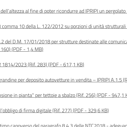
dell’altezza al fine di poter ricondurre ad IPRIPI un pergolato 
 3 comma 10 della L. 122/2012 su porzioni di unità strutturali 
.4.2 del D.M. 17/01/2018 per strutture destinate alle comunic
. 160)
(
PDF
-
1,4 MB
)
GR 1814/2023 (Rif. 283)
(
PDF
-
617,1 KB
)
grandine per deposito autovetture in vendita – IPRIPI A.1.5 (R
ione in pianta" per tettoie a sbalzo (Rif. 256)
(
PDF
-
947,1 
’obbligo di firma digitale (Rif. 277)
(
PDF
-
329,6 KB
)
’ultimo capoverso del paragrafo 8.4.3 delle NTC2018 - adeguame