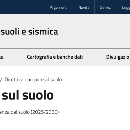
Argomenti
Novità
Servizi
Legg
 suoli e sismica
ca
Cartografia e banche dati
Divulgazi
Direttiva europea sul suolo
/
 sul suolo
lienza del suolo (2025/2360)