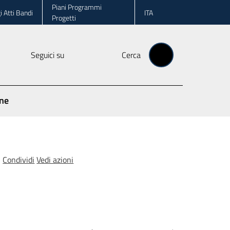
Piani Programmi
i Atti Bandi
ITA
Progetti
Seguici su
Cerca
one
Condividi
Vedi azioni