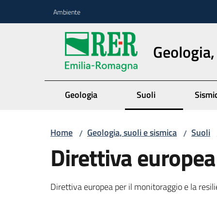
Vai al contenuto
Vai alla navigazione
Vai al footer
Ambiente
Geologia,
Geologia
Suoli
Sismi
Home
Geologia, suoli e sismica
Suoli
/
/
Direttiva europea
Direttiva europea per il monitoraggio e la resi