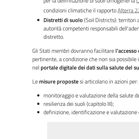
per la delimitazione di suoli omogenei la
C
condizioni climatiche il rapporto
Alterra 
Distretti di suolo
(Soil Districts): territ
autorità competenti responsabili dell'adem
distretto.
Gli Stati membri dovranno facilitare
l'accesso 
pertinente, a condizione che non sia possibile i
nel
portale digitale dei dati sulla salute del s
Le
misure proposte
si articolano in azioni per:
monitoraggio e valutazione della salute del
resilienza dei suoli (capitolo III);
definizione, identificazione e valutazione d