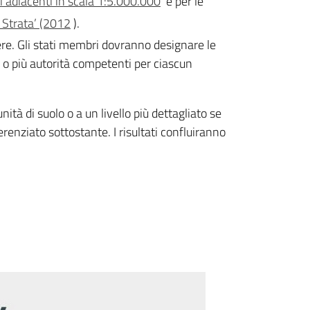
i adiacenti in scala 1:5.000.000
e per le
 Strata’ (2012
).
tere. Gli stati membri dovranno designare le
 o più autorità competenti per ciascun
 unità di suolo o a un livello più dettagliato se
erenziato sottostante. I risultati confluiranno