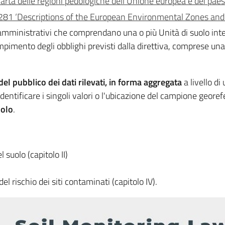
arta delle regioni pedologiche dell'Unione europea e dei paes
2281 ‘Descriptions of the European Environmental Zones and
ori amministrativi che comprendano una o più Unità di suolo in
pimento degli obblighi previsti dalla direttiva, comprese una
del pubblico dei dati rilevati, in forma aggregata
a livello di
dentificare i singoli valori o l'ubicazione del campione georef
uolo
.
 suolo (capitolo II)
el rischio dei siti contaminati (capitolo IV).