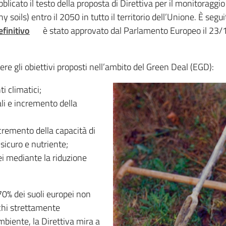
icato il testo della proposta di Direttiva per il monitoraggio 
thy soils) entro il 2050 in tutto il territorio dell’Unione. È se
finitiv
o
è stato approvato dal Parlamento Europeo il 23/1
re gli obiettivi proposti nell’ambito del Green Deal (EGD):
 climatici;
ali e incremento della
cremento della capacità di
sicuro e nutriente;
pei mediante la riduzione
 70% dei suoli europei non
schi strettamente
mbiente, la Direttiva mira a