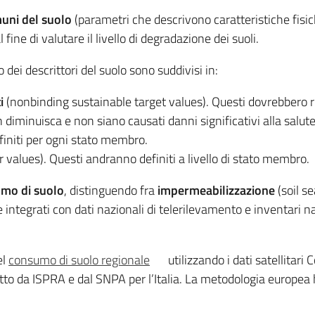
muni del suolo
(parametri che descrivono caratteristiche fisic
fine di valutare il livello di degradazione dei suoli.
lo dei descrittori del suolo sono suddivisi in:
i
(nonbinding sustainable target values). Questi dovrebbero rif
on diminuisca e non siano causati danni significativi alla salu
efiniti per ogni stato membro.
r values). Questi andranno definiti a livello di stato membro.
umo di suolo
, distinguendo fra
impermeabilizzazione
(soil se
integrati con dati nazionali di telerilevamento e inventari naz
el
consumo di suolo regionale
utilizzando i dati satellitari
to da ISPRA e dal SNPA per l’Italia. La metodologia europea 